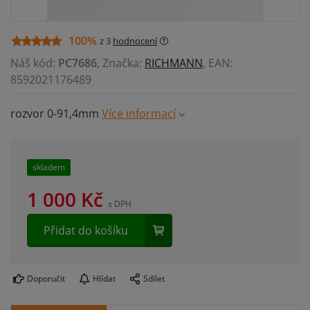
100%
z 3
hodnocení
Náš kód:
PC7686
, Značka:
RICHMANN
, EAN:
8592021176489
rozvor 0-91,4mm
Více informací
skladem
1 000
Kč
s DPH
Přidat do košíku
Doporučit
Hlídat
Sdílet