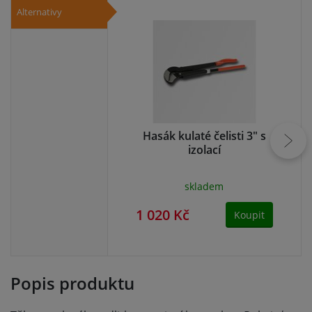
Alternativy
Hasák kulaté čelisti 3" s
izolací
skladem
1 020 Kč
84
Koupit
Popis produktu