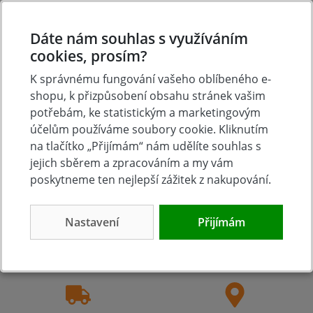
Hodnoťte.
Dáte nám souhlas s využíváním
Přidat vlastní hodnocení
cookies, prosím?
K správnému fungování vašeho oblíbeného e-
shopu, k přizpůsobení obsahu stránek vašim
potřebám, ke statistickým a marketingovým
účelům používáme soubory cookie. Kliknutím
na tlačítko „Přijímám“ nám udělíte souhlas s
jejich sběrem a zpracováním a my vám
poskytneme ten nejlepší zážitek z nakupování.
Tradice
Zboží skladem
Nastavení
Přijímám
23 let na trhu
Zázemí kamenné
prodejny