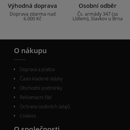
Výhodná doprava
Osobní odběr
Doprava zdarma nad
Čs. armády 347 (za
6.000 Kč
Lídlem), Slavkov u Brna
O nákupu
Doprava a platba
Často kladené otázky
Obchodní podmínky
Reklamacni řád
Ochrana osobních údajů
Cookies
O společnosti