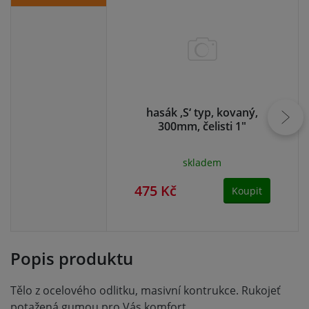
hasák ‚S‘ typ, kovaný,
300mm, čelisti 1"
skladem
475 Kč
47
Koupit
Popis produktu
Tělo z ocelového odlitku, masivní kontrukce. Rukojeť
potažená gumou pro Vás komfort.