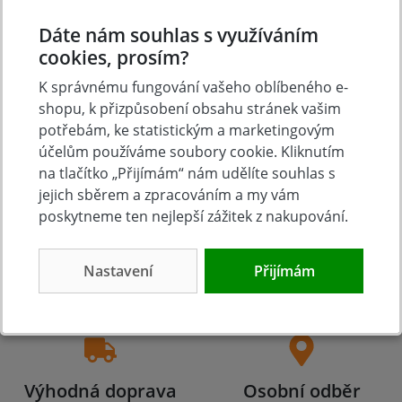
Přidat vlastní hodnocení
Dáte nám souhlas s využíváním
cookies, prosím?
K správnému fungování vašeho oblíbeného e-
shopu, k přizpůsobení obsahu stránek vašim
potřebám, ke statistickým a marketingovým
účelům používáme soubory cookie. Kliknutím
na tlačítko „Přijímám“ nám udělíte souhlas s
jejich sběrem a zpracováním a my vám
poskytneme ten nejlepší zážitek z nakupování.
Tradice
Zboží skladem
23 let na trhu
Zázemí kamenné
Nastavení
Přijímám
prodejny
Výhodná doprava
Osobní odběr