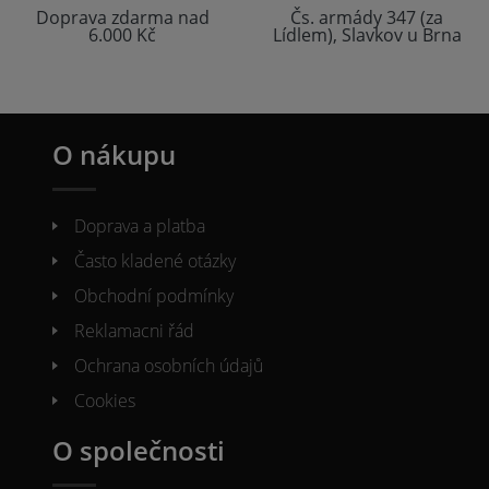
Doprava zdarma nad
Čs. armády 347 (za
6.000 Kč
Lídlem), Slavkov u Brna
O nákupu
Doprava a platba
Často kladené otázky
Obchodní podmínky
Reklamacni řád
Ochrana osobních údajů
Cookies
O společnosti