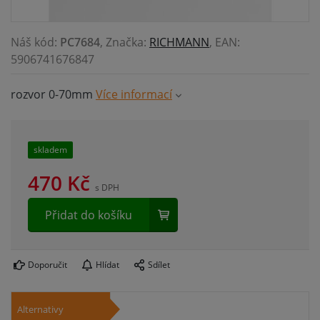
Náš kód:
PC7684
, Značka:
RICHMANN
, EAN:
5906741676847
rozvor 0-70mm
Více informací
skladem
470
Kč
s DPH
Přidat do košíku
Doporučit
Hlídat
Sdílet
Alternativy