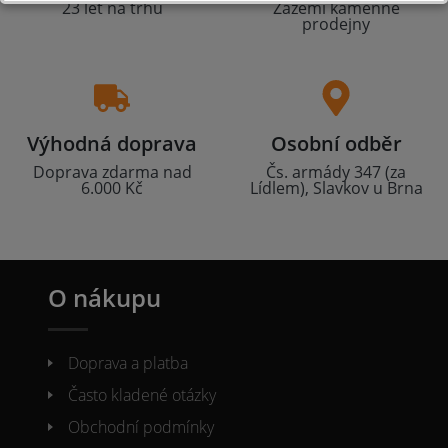
23 let na trhu
Zázemí kamenné
prodejny
Výhodná doprava
Osobní odběr
Doprava zdarma nad
Čs. armády 347 (za
6.000 Kč
Lídlem), Slavkov u Brna
O nákupu
Doprava a platba
Často kladené otázky
Obchodní podmínky