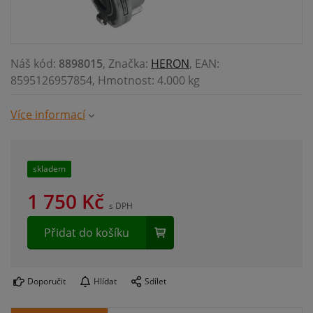
Náš kód:
8898015
, Značka:
HERON
, EAN:
8595126957854, Hmotnost: 4.000 kg
Více informací
skladem
1 750
Kč
s DPH
Přidat do košíku
Doporučit
Hlídat
Sdílet