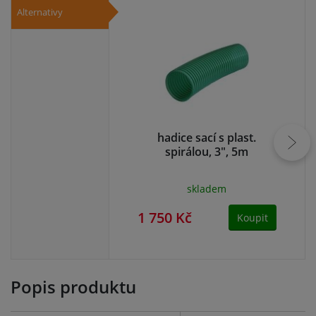
Alternativy
hadice sací s plast.
S
spirálou, 3", 5m
skladem
1 750 Kč
1 
Koupit
Popis produktu