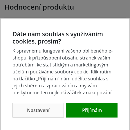
Hodnocení produktu
Přidejte vlastní hodnocení produktu a pomožte tak
dalším nakupujícím.
Dáte nám souhlas s využíváním
Hodnoťte.
cookies, prosím?
K správnému fungování vašeho oblíbeného e-
Přidat vlastní hodnocení
shopu, k přizpůsobení obsahu stránek vašim
potřebám, ke statistickým a marketingovým
účelům používáme soubory cookie. Kliknutím
na tlačítko „Přijímám“ nám udělíte souhlas s
jejich sběrem a zpracováním a my vám
poskytneme ten nejlepší zážitek z nakupování.
Nastavení
Přijímám
Tradice
Zboží skladem