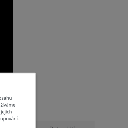
obsahu
užíváme
produktu
jejich
kupování.