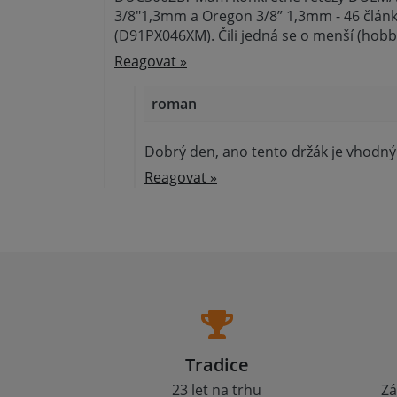
3/8"1,3mm a Oregon 3/8” 1,3mm - 46 člán
(D91PX046XM). Čili jedná se o menší (hobby
Reagovat »
roman
Dobrý den, ano tento držák je vhodný
Reagovat »
Tradice
23 let na trhu
Zá