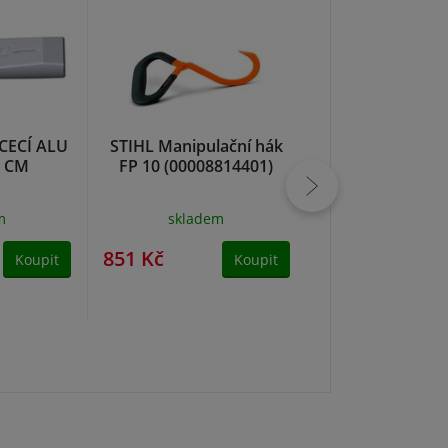
CECÍ ALU
STIHL Manipulační hák
STIHL Prodlužov
6 CM
FP 10 (00008814401)
pro HTA 50 0
(LA0282050
m
skladem
NA DOTA
851 Kč
850 Kč
Koupit
Koupit