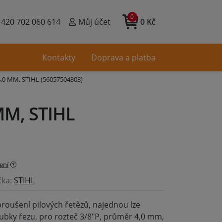
0
+420 702 060 614
Můj účet
0 Kč
Kontakty
Doprava a platba
4,0 MM, STIHL (56057504303)
MM, STIHL
ení
čka:
STIHL
broušení pilových řetězů, najednou lze
ubky řezu, pro rozteč 3/8"P, průměr 4,0 mm,