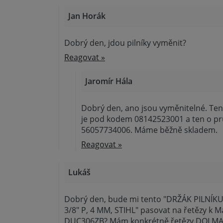
Jan Horák
Dobrý den, jdou pilníky vyměnit?
Reagovat »
Jaromír Hála
Dobrý den, ano jsou vyměnitelné. Te
je pod kodem 08142523001 a ten o 
56057734006. Máme běžně skladem.
Reagovat »
Lukáš
Dobrý den, bude mi tento "DRŽÁK PILNÍKU
3/8" P, 4 MM, STIHL" pasovat na řetězy k Ma
DUC306ZB? Mám konkrétně řetězy DOLMA