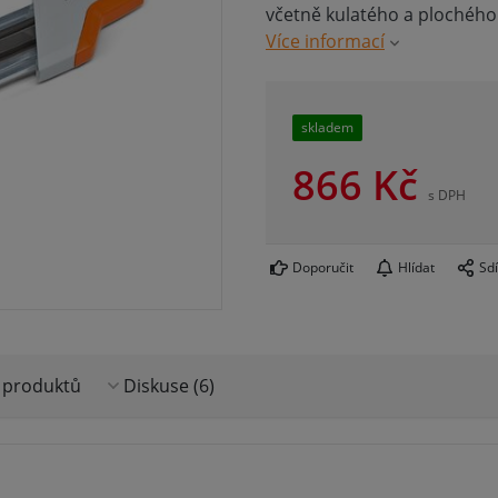
včetně kulatého a plochého 
Více informací
skladem
866
Kč
s DPH
Doporučit
Hlídat
Sdí
 produktů
Diskuse (6)