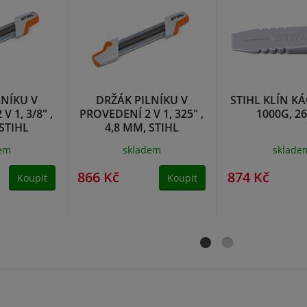
LNÍKU V
DRŽÁK PILNÍKU V
STIHL KLÍN KÁ
 1, 3/8" ,
PROVEDENÍ 2 V 1, 325" ,
1000G, 2
 STIHL
4,8 MM, STIHL
04305)
(56057504304)
dem
skladem
sklade
866 Kč
874 Kč
Koupit
Koupit