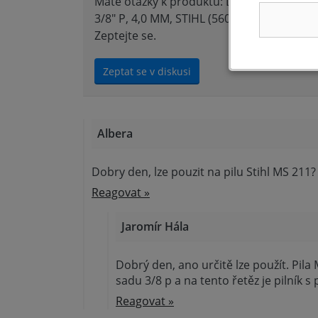
Máte otázky k produktu: DRŽÁK PILNÍKU V
3/8" P, 4,0 MM, STIHL (56057504303)?
Zeptejte se.
Zeptat se v diskusi
Albera
Dobry den, lze pouzit na pilu Stihl MS 211?
Reagovat »
Jaromír Hála
Dobrý den, ano určitě lze použít. Pil
sadu 3/8 p a na tento řetěz je pilní
Reagovat »