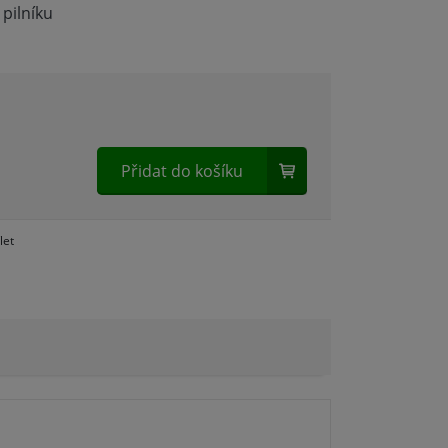
pilníku
Přidat do košíku
let