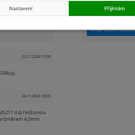
 PROVEDENÍ 2 V 1,
Přidejte vlastní hod
nakupujícím.
Nastavení
Přijímám
Hodnoťte.
Přidat vlastní hodnoc
22.11.2024 17:39
 Děkuji.
24.11.2024 18:35
a MS211 má řetězovou
k s průměrem 4,0mm