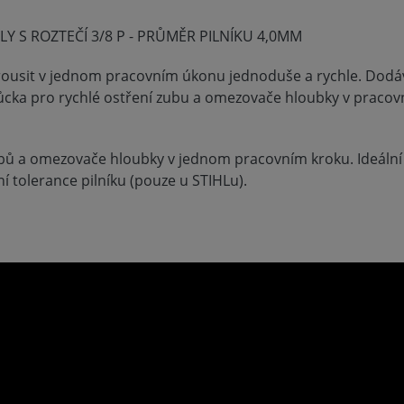
Y S ROZTEČÍ 3/8 P - PRŮMĚR PILNÍKU 4,0MM
usit v jednom pracovním úkonu jednoduše a rychle. Dodá
ůcka pro rychlé ostření zubu a omezovače hloubky v praco
bů a omezovače hloubky v jednom pracovním kroku. Ideální
ní tolerance pilníku (pouze u STIHLu).