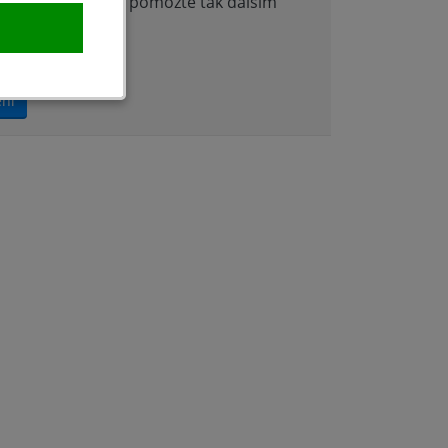
nocení produktu a pomožte tak dalším
ení