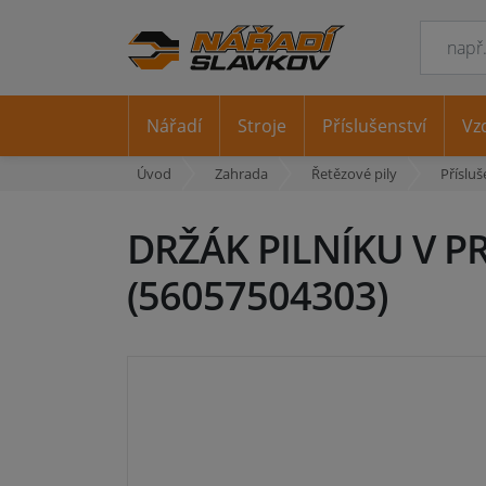
Nářadí
Stroje
Příslušenství
Vz
Úvod
Zahrada
Řetězové pily
Příslu
DRŽÁK PILNÍKU V PRO
(56057504303)