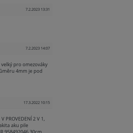
7.2.2023 13:31
7.2.2023 14:07
n velký pro omezováky
průměru 4mm je pod
17.3.2022 10:15
 V PROVEDENÍ 2 V 1,
kita aku pile
R 958492046 30cm