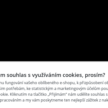
m souhlas s využíváním cookies, prosím?
u fungování vašeho oblíbeného e-shopu, k přizpůsobení 
šim potřebám, ke statistickým a marketingovým účelům po
Hodnocení 
kie. Kliknutím na tlačítko „Přijímám“ nám udělíte souhlas s 
pracováním a my vám poskytneme ten nejlepší zážitek z na