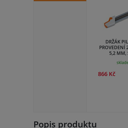
DRŽÁK PI
PROVEDENÍ 2 V
5,2 MM,
(560575
skla
866 Kč
Popis produktu