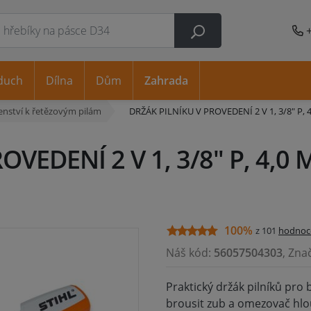
duch
Dílna
Dům
Zahrada
šenství k řetězovým pilám
DRŽÁK PILNÍKU V PROVEDENÍ 2 V 1, 3/8" P, 
VEDENÍ 2 V 1, 3/8" P, 4,0 
100%
z 101
hodnoc
Náš kód:
56057504303
, Zna
Praktický držák pilníků pro 
brousit zub a omezovač hlo