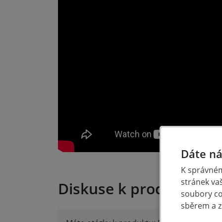
Dáte ná
K správném
stránek va
Diskuse k produktu (6)
soubory coo
sběrem a z