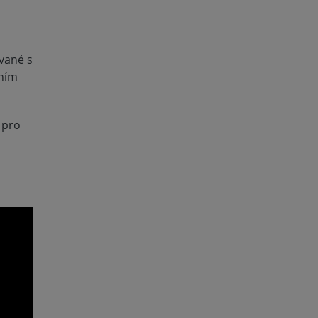
vané s
vním
 pro