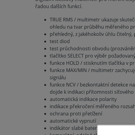
řadou dalších funkcí.
TRUE RMS / multimetr ukazuje skuteč
ohledu na tvar průběhu měřeného p
přehledný, z jakéhokoliv úhlu čitelný,
test diod
test průchodnosti obvodu (prozváněn
tlačítko SELECT pro výběr požadovaný
funkce HOLD / stisknutím tlačítka v
funkce MAX/MIN / multimetr zachycuj
signálu
funkce NCV / bezkontaktní detekce nap
dojde k indikaci přítomnosti síťového
automatická indikace polarity
indikace překročení měřeného rozsa
ochrana proti přetížení
automatické vypnutí
indikátor slabé baterie na displeji