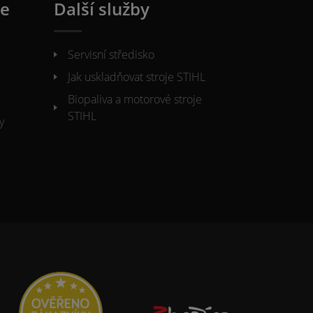
ie
Další služby
Servisní středisko
Jak uskladňovat stroje STIHL
Biopaliva a motorové stroje
STIHL
y