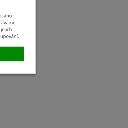
obsahu
užíváme
jejich
kupování.