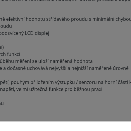
ně efektivní hodnotu střídavého proudu s minimální chybo
roudu
 podsvícený LCD displej
í)
ch funkcí
 průběhu měření se uloží naměřená hodnota
e a dočasně uchovává nejvyšší a nejnižší naměřené úrovně
ětí, pouhým přiložením výstupku / senzoru na horní částí k
 napětí, velmi užitečná funkce pro běžnou praxi
hu