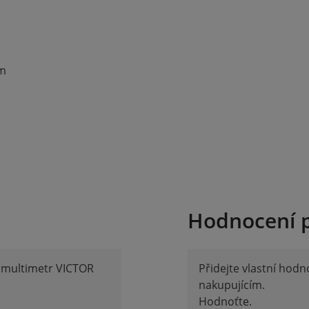
mm
Hodnocení 
ý multimetr VICTOR
Přidejte vlastní hod
nakupujícím.
Hodnoťte.