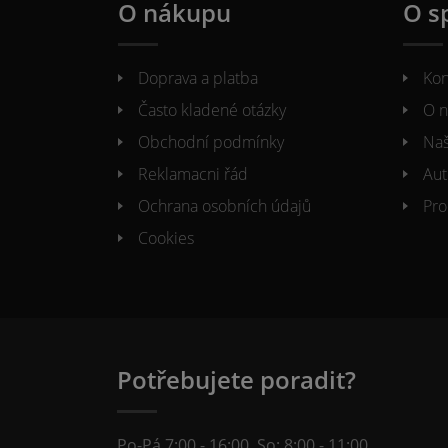
O nákupu
O s
Doprava a platba
Kon
Často kladené otázky
O n
Obchodní podmínky
Naš
Reklamacni řád
Aut
Ochrana osobních údajů
Pro
Cookies
Potřebujete poradit?
Po-Pá 7:00 - 16:00, So: 8:00 - 11:00