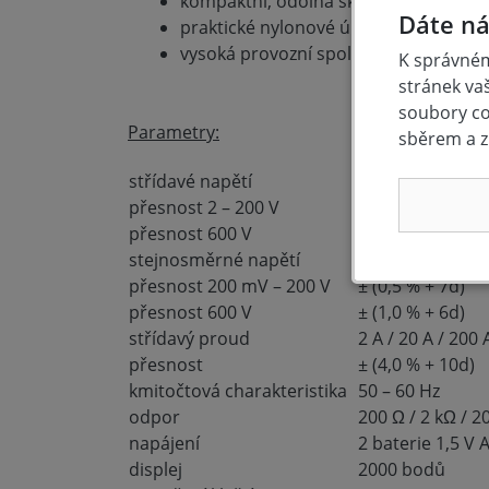
kompaktní, odolná skříň
Dáte ná
praktické nylonové úložné pouzdro 
vysoká provozní spolehlivost a životn
K správném
stránek va
soubory coo
Parametry:
sběrem a z
střídavé napětí
2 V / 20 V / 200 
přesnost 2 – 200 V
± (1,0 % + 10d)
přesnost 600 V
± (1,0 % + 12d)
stejnosměrné napětí
200 mV / 2 V / 2
přesnost 200 mV – 200 V
± (0,5 % + 7d)
přesnost 600 V
± (1,0 % + 6d)
střídavý proud
2 A / 20 A / 200 
přesnost
± (4,0 % + 10d)
kmitočtová charakteristika
50 – 60 Hz
odpor
200 Ω / 2 kΩ / 2
napájení
2 baterie 1,5 V 
displej
2000 bodů