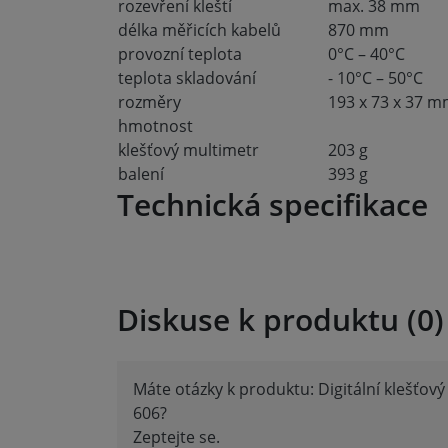
rozevření kleští
max. 38 mm
délka měřicích kabelů
870 mm
provozní teplota
0°C – 40°C
teplota skladování
- 10°C – 50°C
rozměry
193 x 73 x 37 
hmotnost
klešťový multimetr
203 g
balení
393 g
Technická specifikace
Diskuse k produktu (0)
Máte otázky k produktu: Digitální klešťov
606?
Zeptejte se.