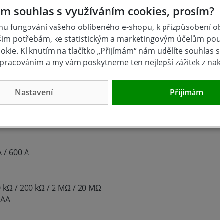
m souhlas s využíváním cookies, prosím?
s poutkem
ost
u fungování vašeho oblíbeného e-shopu, k přizpůsobení 
šim potřebám, ke statistickým a marketingovým účelům po
kie. Kliknutím na tlačítko „Přijímám“ nám udělíte souhlas s 
pracováním a my vám poskytneme ten nejlepší zážitek z na
V / 600 V
Nastavení
Přijímám
0 V / 200 V / 600 V
A / 600 A
0 kΩ / 200 kΩ / 2 MΩ / 20 MΩ
AAA