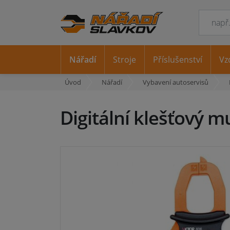
Nářadí
Stroje
Příslušenství
Vz
Úvod
Nářadí
Vybavení autoservisů
Digitální klešťový 