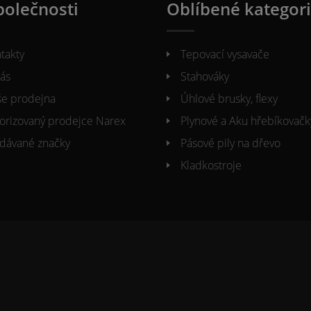
polečnosti
Oblíbené kategor
takty
Tepovací vysavače
ás
Stahováky
e prodejna
Úhlové brusky, flexy
orizovaný prodejce Narex
Plynové a Aku hřebíkovačk
dávané značky
Pásové pily na dřevo
Kladkostroje