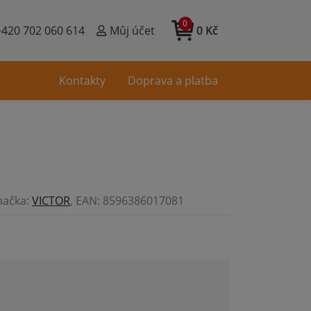
0
+420 702 060 614
Můj účet
0 Kč
Kontakty
Doprava a platba
načka:
VICTOR
, EAN: 8596386017081