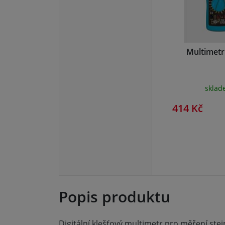
Multimet
skla
414 Kč
Popis produktu
Digitální klešťový multimetr pro měření st