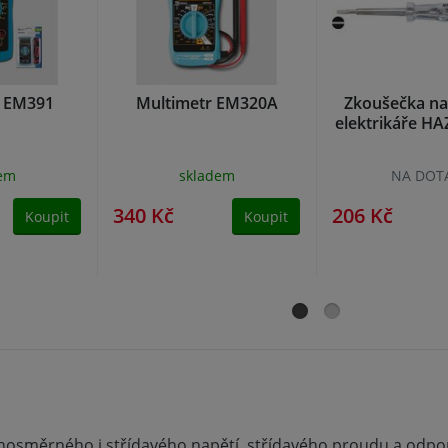
r EM391
Multimetr EM320A
Zkoušečka na
elektrikáře HA
dem
skladem
NA DOT
340 Kč
206 Kč
Koupit
Koupit
ejnosměrného i střídavého napětí, střídavého proudu a odpo