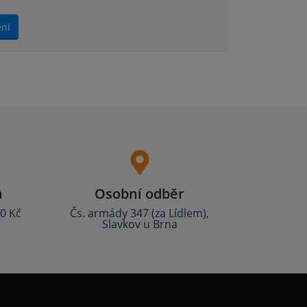
ení
a
Osobní odběr
0 Kč
Čs. armády 347 (za Lídlem),
Slavkov u Brna