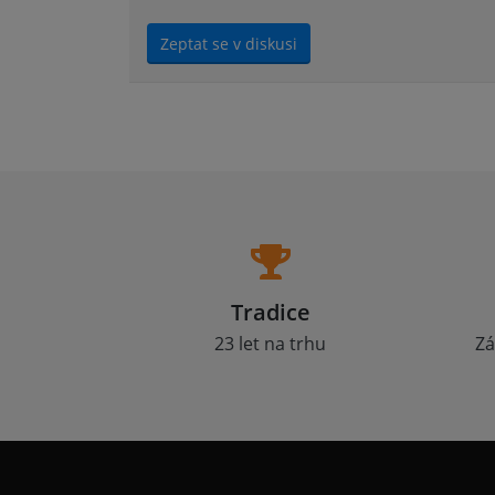
Zeptat se v diskusi
Tradice
23 let na trhu
Zá