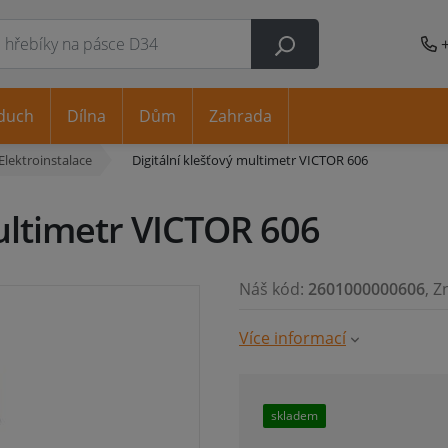
duch
Dílna
Dům
Zahrada
Elektroinstalace
Digitální klešťový multimetr VICTOR 606
multimetr VICTOR 606
Náš kód:
2601000000606
, Z
Více informací
skladem