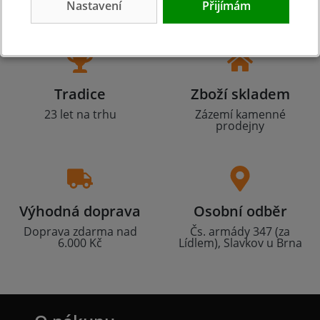
Nastavení
Přijímám
Tradice
Zboží skladem
23 let na trhu
Zázemí kamenné
prodejny
Výhodná doprava
Osobní odběr
Doprava zdarma nad
Čs. armády 347 (za
6.000 Kč
Lídlem), Slavkov u Brna