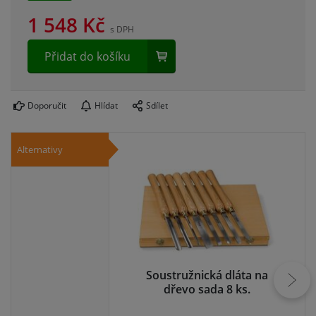
1 548
Kč
s DPH
Přidat do košíku
Doporučit
Hlídat
Sdílet
Alternativy
Soustružnická dláta na
dřevo sada 8 ks.
s