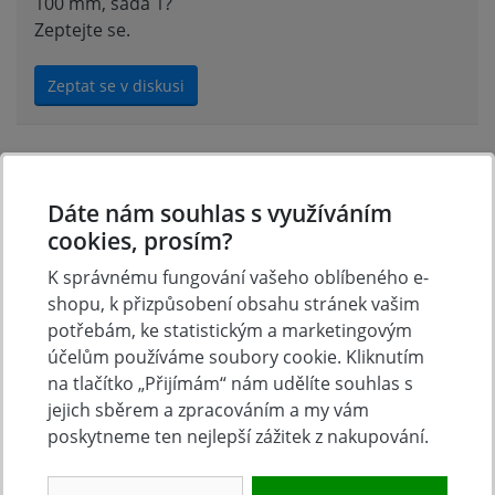
100 mm, sada 1?
Zeptejte se.
Zeptat se v diskusi
Hodnocení produktu
Dáte nám souhlas s využíváním
cookies, prosím?
Přidejte vlastní hodnocení produktu a pomožte tak
K správnému fungování vašeho oblíbeného e-
dalším nakupujícím.
shopu, k přizpůsobení obsahu stránek vašim
Hodnoťte.
potřebám, ke statistickým a marketingovým
účelům používáme soubory cookie. Kliknutím
Přidat vlastní hodnocení
na tlačítko „Přijímám“ nám udělíte souhlas s
jejich sběrem a zpracováním a my vám
poskytneme ten nejlepší zážitek z nakupování.