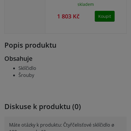
skladem
1 803 Kč
1 
Koupit
Popis produktu
Obsahuje
Sklíčidlo
Šrouby
Diskuse k produktu (0)
Máte otázky k produktu: Čtyřčelisťové sklíčidlo ø