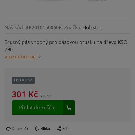
Náš kód:
BP2010150060K
, Značka:
Holzstar
Brusný pás vhodný pro pásovou brusku na dřevo KSO
790.
Více informací
NA DOTAZ
301
Kč
s DPH
Přidat do košíku
Doporučit
Hlídat
Sdílet