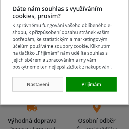
Přidat vlastní hodnocení
Dáte nám souhlas s využíváním
cookies, prosím?
K správnému fungování vašeho oblíbeného e-
shopu, k přizpůsobení obsahu stránek vašim
potřebám, ke statistickým a marketingovým
účelům používáme soubory cookie. Kliknutím
na tlačítko „Přijímám“ nám udělíte souhlas s
jejich sběrem a zpracováním a my vám
poskytneme ten nejlepší zážitek z nakupování.
Tradice
Zboží skladem
23 let na trhu
Zázemí kamenné
Nastavení
Přijímám
prodejny
Výhodná doprava
Osobní odběr
Doprava zdarma nad
Čs. armády 347 (za