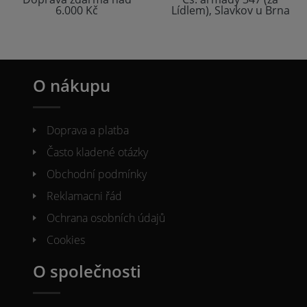
6.000 Kč
Lídlem), Slavkov u Brna
O nákupu
Doprava a platba
Často kladené otázky
Obchodní podmínky
Reklamacni řád
Ochrana osobních údajů
Cookies
O společnosti