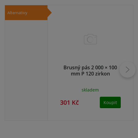
Alternativy
Brusný pás 2 000 × 100
Br
mm P 120 zirkon
skladem
301 Kč
30
Koupit