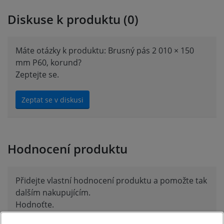
Diskuse k produktu (0)
Máte otázky k produktu: Brusný pás 2 010 × 150
mm P60, korund?
Zeptejte se.
Zeptat se v diskusi
Hodnocení produktu
Přidejte vlastní hodnocení produktu a pomožte tak
dalším nakupujícím.
Hodnoťte.