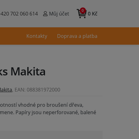
0
+420 702 060 614
Můj účet
0 Kč
Kontakty
Doprava a platba
s Makita
akita
, EAN: 088381972000
votností vhodné pro broušení dřeva,
amene. Papíry jsou neperforované, balené