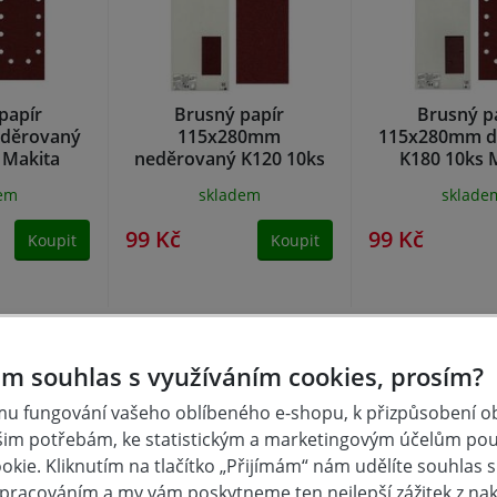
papír
Brusný papír
Brusný p
děrovaný
115x280mm
115x280mm d
 Makita
neděrovaný K120 10ks
K180 10ks 
Makita
dem
skladem
sklade
99 Kč
99 Kč
Koupit
Koupit
m souhlas s využíváním cookies, prosím?
u fungování vašeho oblíbeného e-shopu, k přizpůsobení 
šim potřebám, ke statistickým a marketingovým účelům po
kie. Kliknutím na tlačítko „Přijímám“ nám udělíte souhlas s 
pracováním a my vám poskytneme ten nejlepší zážitek z na