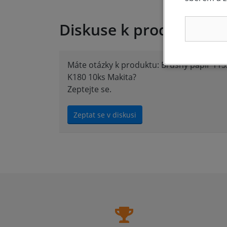
Diskuse k produktu (0)
Máte otázky k produktu: Brusný papír 1
K180 10ks Makita?
Zeptejte se.
Zeptat se v diskusi