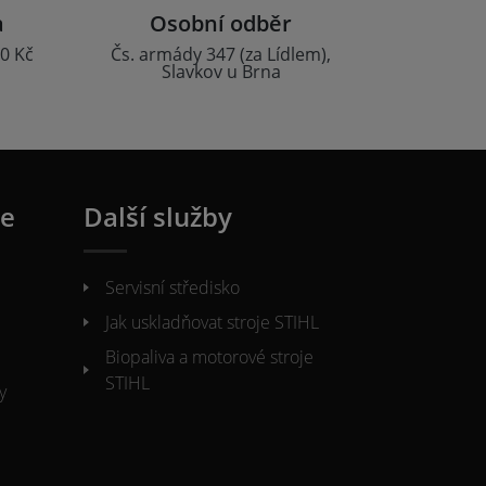
a
Osobní odběr
0 Kč
Čs. armády 347 (za Lídlem),
Slavkov u Brna
ie
Další služby
Servisní středisko
Jak uskladňovat stroje STIHL
Biopaliva a motorové stroje
STIHL
y