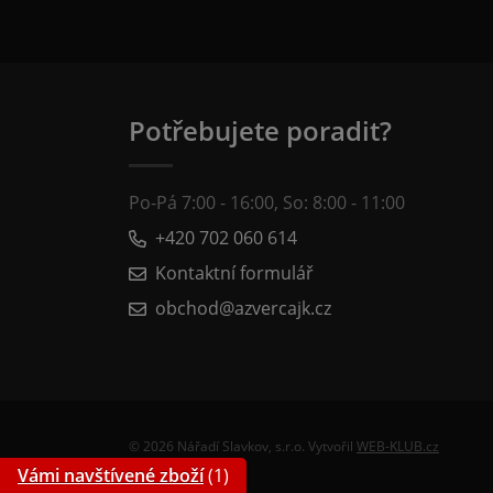
Potřebujete poradit?
Po-Pá 7:00 - 16:00, So: 8:00 - 11:00
+420 702 060 614
Kontaktní formulář
obchod@azvercajk.cz
© 2026 Nářadí Slavkov, s.r.o. Vytvořil
WEB-KLUB.cz
Vámi navštívené zboží
(1)