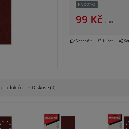
NA DOTAZ
99
Kč
s DPH
Doporučit
Hlídat
Sdí
 produktů
Diskuse (0)