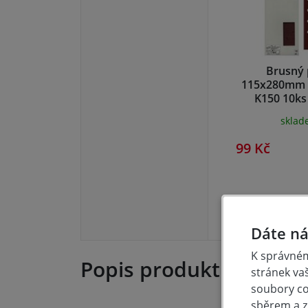
Brusný 
115x280mm 
K150 10ks
skla
99 Kč
Dáte ná
K správném
Popis produktu
stránek va
soubory coo
sběrem a z