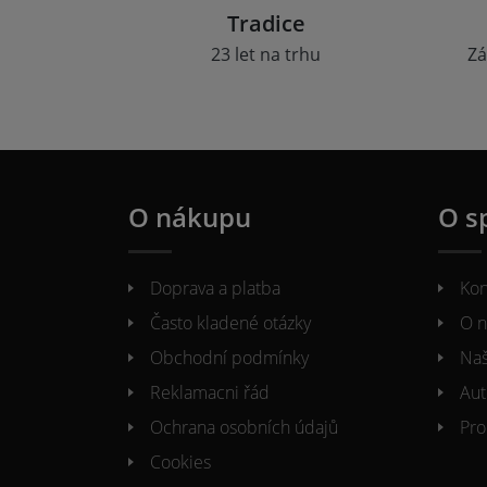
Tradice
23 let na trhu
Zá
O nákupu
O s
Doprava a platba
Kon
Často kladené otázky
O n
Obchodní podmínky
Naš
Reklamacni řád
Aut
Ochrana osobních údajů
Pro
Cookies