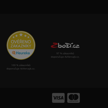
97 % zákazníků
doporučuje AzVercajk.cz.
100 % zákazníků
doporučuje AzVercajk.cz.