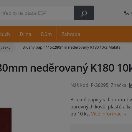
duch
Dílna
Dům
Zahrada
výseky
Brusný papír 115x280mm neděrovaný K180 10ks Makita
280mm neděrovaný K180 10k
Náš kód:
P-36295
, Značka:
M
Brusné papíry s dlouhou ži
barevných kovů, plastů a k
po 10 ks.
Více informací