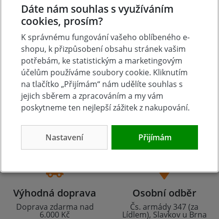
Dáte nám souhlas s využíváním
cookies, prosím?
K správnému fungování vašeho oblíbeného e-
shopu, k přizpůsobení obsahu stránek vašim
potřebám, ke statistickým a marketingovým
účelům používáme soubory cookie. Kliknutím
na tlačítko „Přijímám“ nám udělíte souhlas s
jejich sběrem a zpracováním a my vám
poskytneme ten nejlepší zážitek z nakupování.
Tradice
Zboží skladem
23 let na trhu
Zázemí kamenné
prodejny
Nastavení
Přijímám
Výhodná doprava
Osobní odběr
Doprava zdarma nad
Čs. armády 347 (za
6.000 Kč
Lídlem), Slavkov u Brna