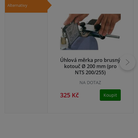
Alternativy
Úhlová měrka pro brusný
Úh
kotouč Ø 200 mm (pro
k
NTS 200/255)
NA DOTAZ
325 Kč
32
Koupit