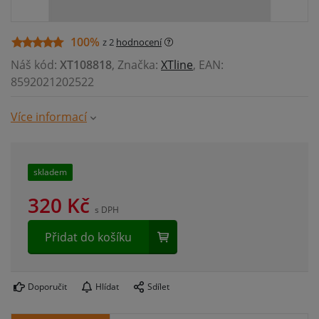
100%
z 2
hodnocení
Náš kód:
XT108818
, Značka:
XTline
, EAN:
8592021202522
Více informací
skladem
320
Kč
s DPH
Přidat do košíku
Doporučit
Hlídat
Sdílet