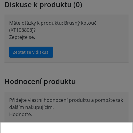
Diskuse k produktu (0)
Máte otázky k produktu: Brusný kotouč
(XT108808)?
Zeptejte se.
Zeptat se v diskusi
Hodnocení produktu
Přidejte vlastní hodnocení produktu a pomožte tak
dalším nakupujícím.
Hodnoťte.
Přidat vlastní hodnocení