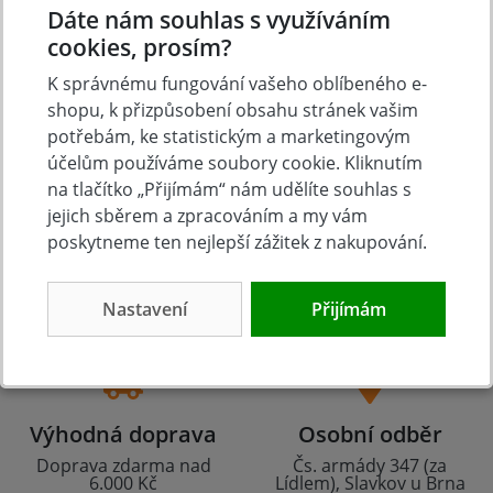
Dáte nám souhlas s využíváním
cookies, prosím?
K správnému fungování vašeho oblíbeného e-
shopu, k přizpůsobení obsahu stránek vašim
potřebám, ke statistickým a marketingovým
účelům používáme soubory cookie. Kliknutím
na tlačítko „Přijímám“ nám udělíte souhlas s
jejich sběrem a zpracováním a my vám
poskytneme ten nejlepší zážitek z nakupování.
Tradice
Zboží skladem
23 let na trhu
Zázemí kamenné
prodejny
Nastavení
Přijímám
Výhodná doprava
Osobní odběr
Doprava zdarma nad
Čs. armády 347 (za
6.000 Kč
Lídlem), Slavkov u Brna