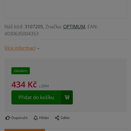
Náš kód:
3107205
, Značka:
OPTIMUM
, EAN:
4030635004353
Více informací
skladem
434
Kč
s DPH
Přidat do košíku
Doporučit
Hlídat
Sdílet