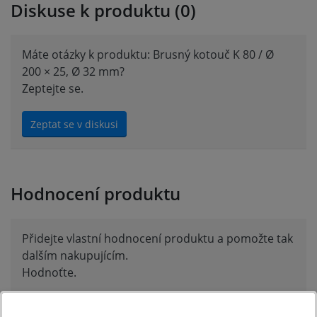
Diskuse k produktu (0)
Máte otázky k produktu: Brusný kotouč K 80 / Ø
200 × 25, Ø 32 mm?
Zeptejte se.
Zeptat se v diskusi
Hodnocení produktu
Přidejte vlastní hodnocení produktu a pomožte tak
dalším nakupujícím.
Hodnoťte.
Přidat vlastní hodnocení