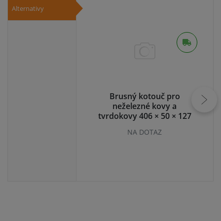
Alternativy
Brusný kotouč pro
Br
neželezné kovy a
tvrdokovy 406 × 50 × 127
mm
NA DOTAZ
43