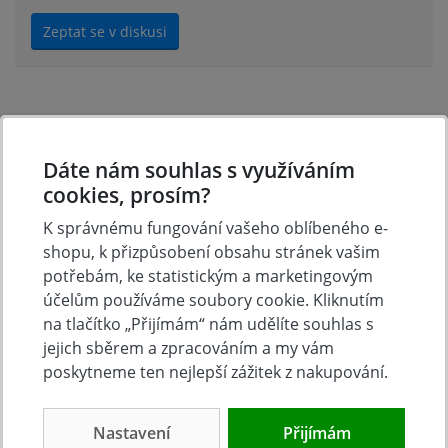
Zeptat se v diskusi
Hodnocení produktu
Dáte nám souhlas s využíváním
cookies, prosím?
Přidejte vlastní hodnocení produktu a pomožte tak
dalším nakupujícím.
K správnému fungování vašeho oblíbeného e-
Hodnoťte.
shopu, k přizpůsobení obsahu stránek vašim
potřebám, ke statistickým a marketingovým
Přidat vlastní hodnocení
účelům používáme soubory cookie. Kliknutím
na tlačítko „Přijímám“ nám udělíte souhlas s
jejich sběrem a zpracováním a my vám
poskytneme ten nejlepší zážitek z nakupování.
Nastavení
Přijímám