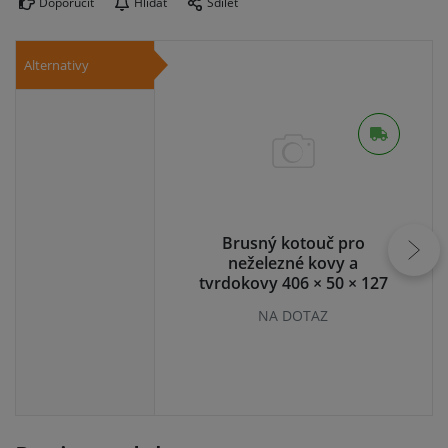
Doporučit
Hlídat
Sdílet
Alternativy
Brusný kotouč pro
neželezné kovy a
tvrdokovy 406 × 50 × 127
mm
NA DOTAZ
22