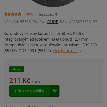
100%
z 5
hodnocení
Náš kód:
55513
, Značka:
GÜDE
, EAN: 4015671555137
Korundový brusný kotouč (→ zrnitost: K80) s
integrovaným adaptérem na Ø upnutí 12,7 mm.
Kompatibilní s dvoukotoučovými bruskami GDS 200
(55116), GDS 200 L (55122).
Více informací
skladem
211
Kč
s DPH
Přidat do košíku