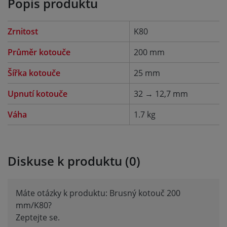
Popis produktu
Zrnitost
K80
Průměr kotouče
200 mm
Šířka kotouče
25 mm
Upnutí kotouče
32 → 12,7 mm
Váha
1.7 kg
Diskuse k produktu (0)
Máte otázky k produktu: Brusný kotouč 200
mm/K80?
Zeptejte se.