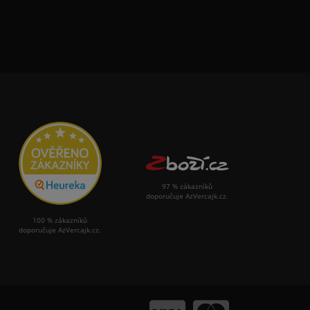
97 % zákazníků
doporučuje AzVercajk.cz.
100 % zákazníků
doporučuje AzVercajk.cz.