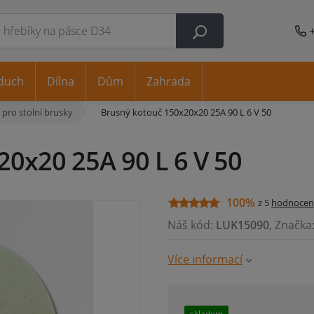
duch
Dílna
Dům
Zahrada
pro stolní brusky
Brusný kotouč 150x20x20 25A 90 L 6 V 50
0x20 25A 90 L 6 V 50
100%
z 5
hodnocen
Náš kód:
LUK15090
, Značka
Více informací
skladem