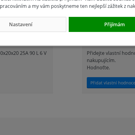
pracováním a my vám poskytneme ten nejlepší zážitek z na
Nastavení
Přijímám
Hodnocení 
0x20x20 25A 90 L 6 V
Přidejte vlastní hod
nakupujícím.
Hodnoťte.
Přidat vlastní hodnoc