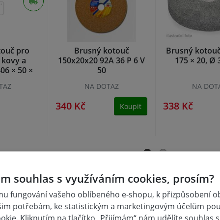
touč pro
Brusný kotouč
Brusný kotouč
 kovy a
150x20x20 92A 36 P 6 V
175 × 20, Ø
06 × 50 ×
50
mm
TAZ
NA DOTAZ
NA DOT
340 Kč
338 Kč
Koupit
m souhlas s využíváním cookies, prosím?
u fungování vašeho oblíbeného e-shopu, k přizpůsobení 
šim potřebám, ke statistickým a marketingovým účelům po
kie. Kliknutím na tlačítko „Přijímám“ nám udělíte souhlas s 
cí z různých druhů oceli a také na ostření řezných nástrojů 