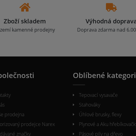
Zboží skladem
Výhodná doprav
zemí kamenné prodejny
Doprava zdarma nad 6.00
polečnosti
Oblíbené kategor
takty
Tepovací vysavače
ás
Stahováky
e prodejna
Úhlové brusky, flexy
orizovaný prodejce Narex
Plynové a Aku hřebíkovačk
dávané značky
Pásové pily na dřevo