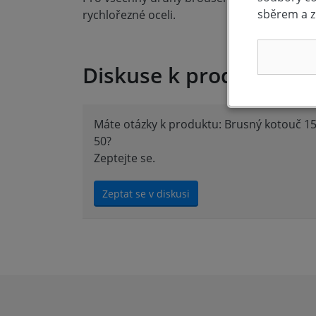
sběrem a z
rychlořezné oceli.
Diskuse k produktu (0)
Máte otázky k produktu: Brusný kotouč 15
50?
Zeptejte se.
Zeptat se v diskusi