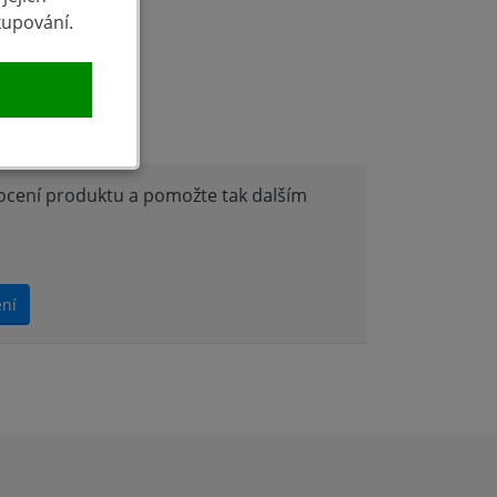
kupování.
produktu
nocení produktu a pomožte tak dalším
ení