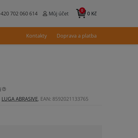
0
+420 702 060 614
Můj účet
0 Kč
Kontakty
Doprava a platba
í
:
LUGA ABRASIVE
, EAN: 8592021133765