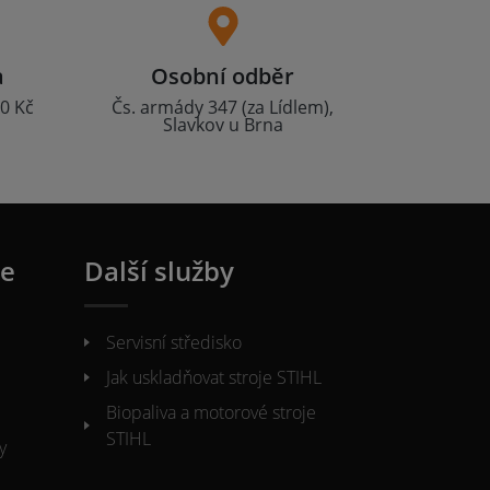
a
Osobní odběr
0 Kč
Čs. armády 347 (za Lídlem),
Slavkov u Brna
ie
Další služby
Servisní středisko
Jak uskladňovat stroje STIHL
Biopaliva a motorové stroje
STIHL
y