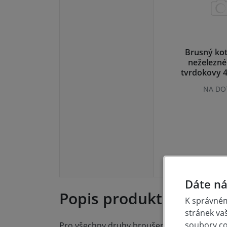
Brusný ko
neželezné
tvrdokovy 4
127 
NA DO
Dáte ná
Popis produktu
K správném
stránek va
soubory coo
Pro všechny druhy broušení dílců a konstruk