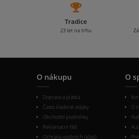
Tradice
23 let na trhu
Zá
O nákupu
O s
Doprava a platba
Kon
Často kladené otázky
O n
Obchodní podmínky
Naš
Reklamacni řád
Aut
Ochrana osobních údajů
Pro