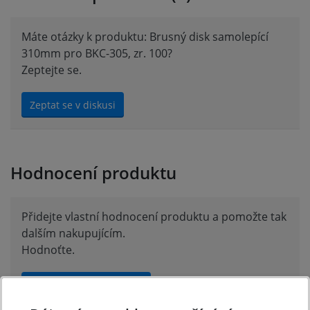
Máte otázky k produktu: Brusný disk samolepící
310mm pro BKC-305, zr. 100?
Zeptejte se.
Zeptat se v diskusi
Hodnocení produktu
Přidejte vlastní hodnocení produktu a pomožte tak
dalším nakupujícím.
Hodnoťte.
Přidat vlastní hodnocení