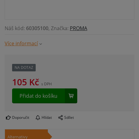
Náš kód:
60305100
, Značka:
PROMA
Více informací
NA DOTAZ
105
Kč
s DPH
Přidat do košíku
Doporučit
Hlídat
Sdílet
Alternativy