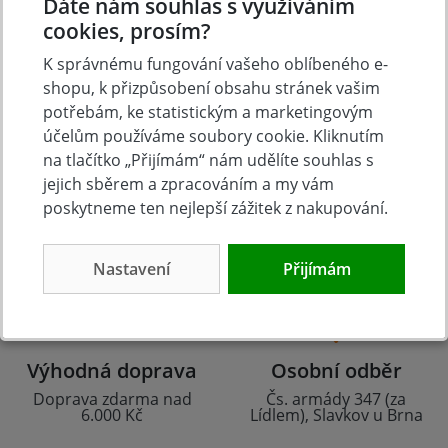
Dáte nám souhlas s využíváním
cookies, prosím?
K správnému fungování vašeho oblíbeného e-
shopu, k přizpůsobení obsahu stránek vašim
potřebám, ke statistickým a marketingovým
účelům používáme soubory cookie. Kliknutím
na tlačítko „Přijímám“ nám udělíte souhlas s
jejich sběrem a zpracováním a my vám
Tradice
Zboží skladem
poskytneme ten nejlepší zážitek z nakupování.
23 let na trhu
Zázemí kamenné
prodejny
Nastavení
Přijímám
Výhodná doprava
Osobní odběr
Doprava zdarma nad
Čs. armády 347 (za
6.000 Kč
Lídlem), Slavkov u Brna