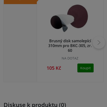
Brusný disk samolepící
B
310mm pro BKC-305, zr.
31
60
NA DOTAZ
105 Kč
10
Koupit
Diskuse k produktu (0)