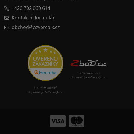
+420 702 060 614
Kontaktní formulář
obchod@azvercajk.cz
97 % zákazníků
doporučuje AzVercajk.cz.
100 % zákazníků
doporučuje AzVercajk.cz.