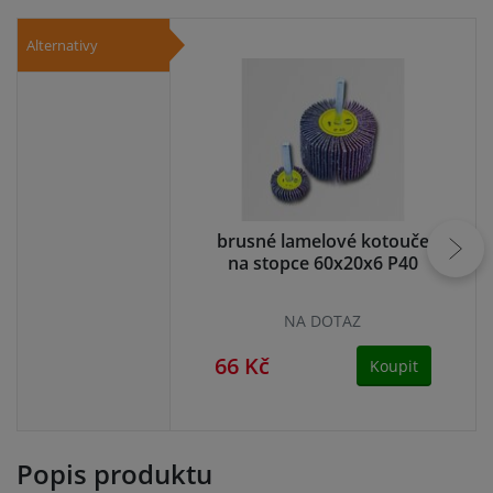
Alternativy
brusné lamelové kotouče
br
na stopce 60x20x6 P40
n
NA DOTAZ
66 Kč
66
Koupit
Popis produktu