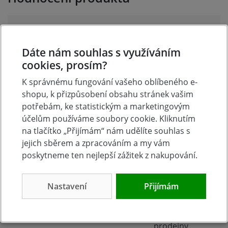
Přidejte vlastní hodnocení produktu a pomožte tak
dalším nakupujícím.
Dáte nám souhlas s využíváním
Hodnoťte.
cookies, prosím?
Přidat vlastní hodnocení
K správnému fungování vašeho oblíbeného e-
shopu, k přizpůsobení obsahu stránek vašim
potřebám, ke statistickým a marketingovým
účelům používáme soubory cookie. Kliknutím
na tlačítko „Přijímám“ nám udělíte souhlas s
jejich sběrem a zpracováním a my vám
poskytneme ten nejlepší zážitek z nakupování.
Nastavení
Přijímám
Tradice
Zboží skladem
23 let na trhu
Zázemí kamenné
prodejny