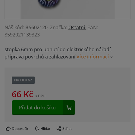
Náš kód:
BS602120
, Značka:
Ostatní
, EAN:
8592021139323
stopka 6mm pro upnutí do elektrického nářadí,
příprava povrchů a zahlazování
Více informací
NA DOTAZ
66
Kč
s DPH
Přidat do košíku
Doporučit
Hlídat
Sdílet