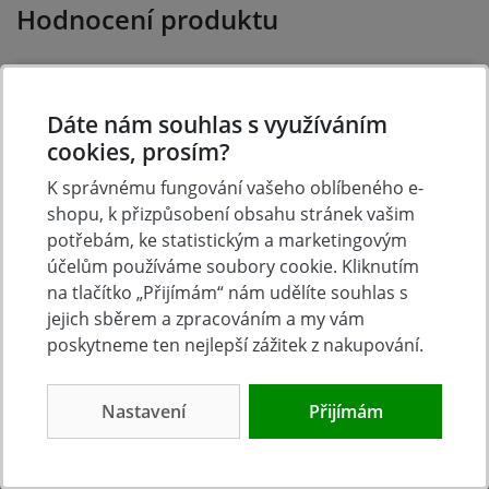
Hodnocení produktu
Přidejte vlastní hodnocení produktu a pomožte tak
dalším nakupujícím.
Dáte nám souhlas s využíváním
Hodnoťte.
cookies, prosím?
K správnému fungování vašeho oblíbeného e-
Přidat vlastní hodnocení
shopu, k přizpůsobení obsahu stránek vašim
potřebám, ke statistickým a marketingovým
účelům používáme soubory cookie. Kliknutím
na tlačítko „Přijímám“ nám udělíte souhlas s
jejich sběrem a zpracováním a my vám
poskytneme ten nejlepší zážitek z nakupování.
Nastavení
Přijímám
Tradice
Zboží skladem