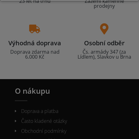
23 let na trhu
Zázemí kamenné
prodejny
Výhodná doprava
Osobní odběr
Doprava zdarma nad
Čs. armády 347 (za
6.000 Kč
Lídlem), Slavkov u Brna
O nákupu
Doprava a platba
Často kladené otázky
Obchodní podmínky