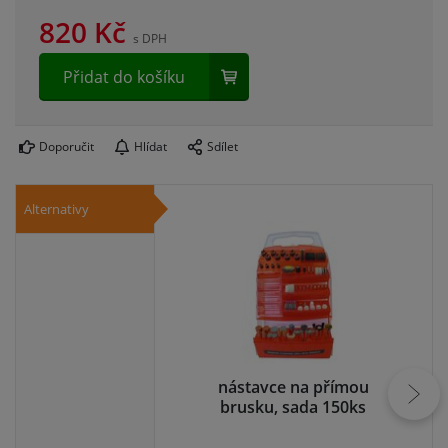
820
Kč
s DPH
Přidat do košíku
Doporučit
Hlídat
Sdílet
Alternativy
nástavce na přímou
di
brusku, sada 150ks
P2