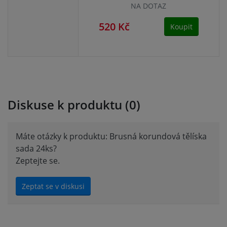
NA DOTAZ
520 Kč
49
Koupit
Diskuse k produktu (0)
Máte otázky k produktu: Brusná korundová tělíska
sada 24ks?
Zeptejte se.
Zeptat se v diskusi