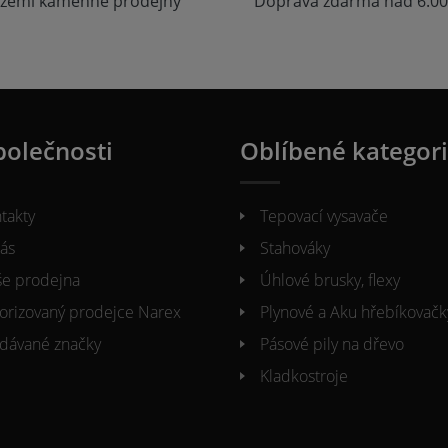
zemí kamenné prodejny
Doprava zdarma nad 6.00
polečnosti
Oblíbené kategor
takty
Tepovací vysavače
ás
Stahováky
e prodejna
Úhlové brusky, flexy
orizovaný prodejce Narex
Plynové a Aku hřebíkovačk
dávané značky
Pásové pily na dřevo
Kladkostroje