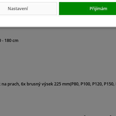
Nastavení
Přijímám
é hlavy
0 - 180 cm
ak na prach, 6x brusný výsek 225 mm(P80, P100, P120, P150,