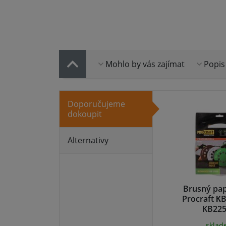
Mohlo by vás zajímat
Popis
Doporučujeme
dokoupit
Alternativy
Brusný papí
Procraft КB
KB225
skla