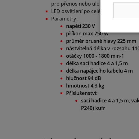
pro přenos nebo uložení
LED osvětlení po celém obvodu brusn
Parametry :
napětí 230 V
příkon max 750 W
průměr brusné hlavy 225 mm
nástvitelná délka v rozsahu 11
otáčky 1000 - 1800 min-1
délka sací hadice 4 a 1,5 m
délka napájecího kabelu 4 m
hlučnost 94 dB
hmotnost 4,3 kg
Příslušenství:
sací hadice 4 a 1,5 m, v
P240) kufr