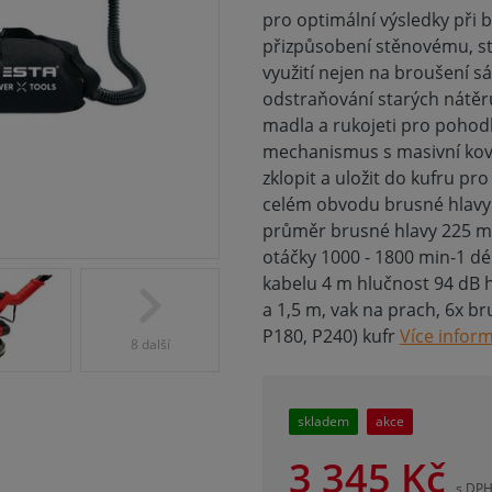
pro optimální výsledky při 
přizpůsobení stěnovému, 
využití nejen na broušení s
odstraňování starých nátě
madla a rukojeti pro poho
mechanismus s masivní kovo
zklopit a uložit do kufru p
celém obvodu brusné hlavy 
průměr brusné hlavy 225 mm
otáčky 1000 - 1800 min-1 dé
kabelu 4 m hlučnost 94 dB h
a 1,5 m, vak na prach, 6x b
P180, P240) kufr
Více infor
8 další
skladem
akce
3 345
Kč
s DP