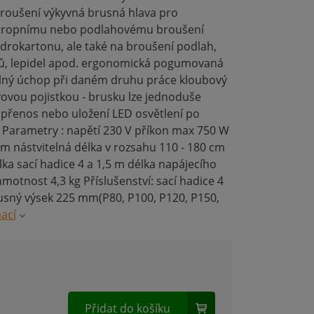
broušení výkyvná brusná hlava pro
stropnímu nebo podlahovému broušení
ádrokartonu, ale také na broušení podlah,
rů, lepidel apod. ergonomická pogumovaná
dlný úchop při daném druhu práce kloubový
vou pojistkou - brusku lze jednoduše
ro přenos nebo uložení LED osvětlení po
Parametry : napětí 230 V příkon max 750 W
 nástvitelná délka v rozsahu 110 - 180 cm
lka sací hadice 4 a 1,5 m délka napájecího
motnost 4,3 kg Příslušenství: sací hadice 4
rusný výsek 225 mm(P80, P100, P120, P150,
mací
Přidat do košíku
H