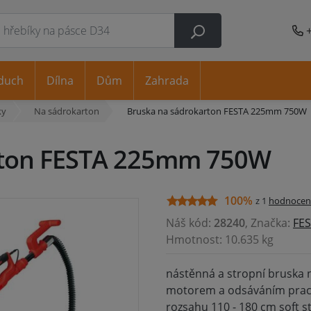
duch
Dílna
Dům
Zahrada
ky
Na sádrokarton
Bruska na sádrokarton FESTA 225mm 750W
rton FESTA 225mm 750W
100%
z 1
hodnocen
Náš kód:
28240
, Značka:
FE
Hmotnost: 10.635 kg
nástěnná a stropní bruska 
motorem a odsáváním prachu
rozsahu 110 - 180 cm soft st