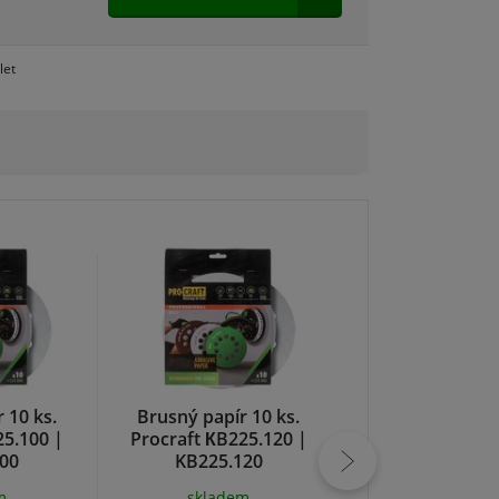
let
 10 ks.
Brusný papír 10 ks.
Brusný papír 
25.100 |
Procraft КB225.120 |
Procraft КB225
00
KB225.120
KB225.15
m
skladem
skladem