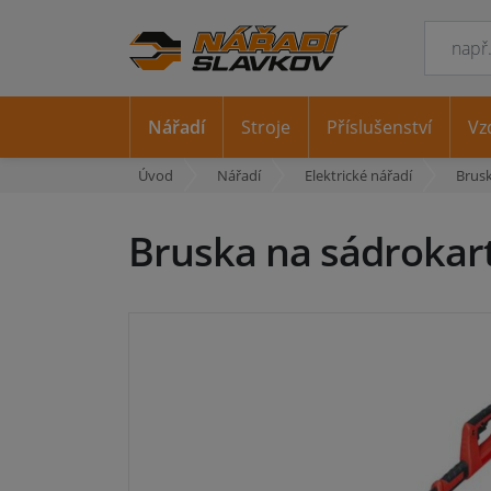
Nářadí
Stroje
Příslušenství
Vz
Úvod
Nářadí
Elektrické nářadí
Brus
Bruska na sádroka