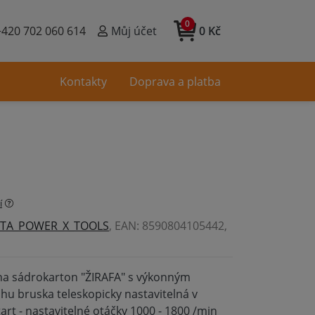
0
+420 702 060 614
Můj účet
0 Kč
Kontakty
Doprava a platba
í
STA_POWER_X_TOOLS
, EAN: 8590804105442,
na sádrokarton "ŽIRAFA" s výkonným
 bruska teleskopicky nastavitelná v
art - nastavitelné otáčky 1000 - 1800 /min