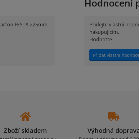
Hodnocení 
okarton FESTA 225mm
Přidejte vlastní hod
nakupujícím.
Hodnoťte.
Přidat vlastní hodnoc
Zboží skladem
Výhodná doprav