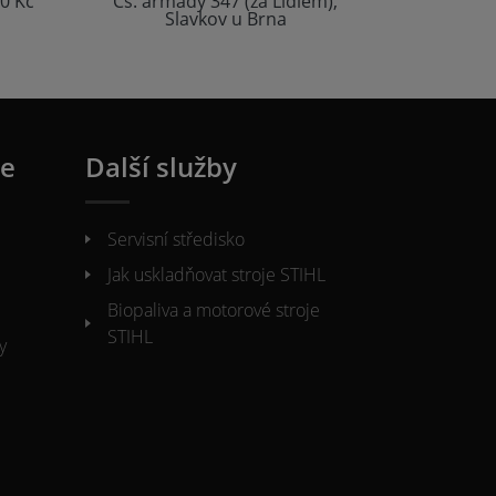
0 Kč
Čs. armády 347 (za Lídlem),
Slavkov u Brna
ie
Další služby
Servisní středisko
Jak uskladňovat stroje STIHL
Biopaliva a motorové stroje
STIHL
y