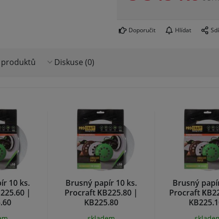
Doporučit
Hlídat
Sdí
 produktů
Diskuse (0)
r 10 ks.
Brusný papír 10 ks.
Brusný papír
225.60 |
Procraft КB225.80 |
Procraft КB2
.60
KB225.80
KB225.1
dem
skladem
sklade