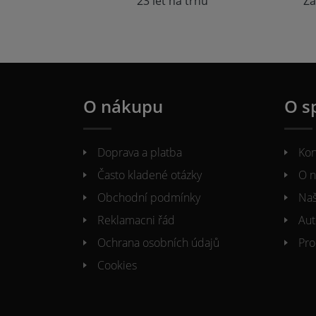
23 let na trhu
Zá
O nákupu
O s
Doprava a platba
Kon
Často kladené otázky
O n
Obchodní podmínky
Naš
Reklamacni řád
Aut
Ochrana osobních údajů
Pro
Cookies