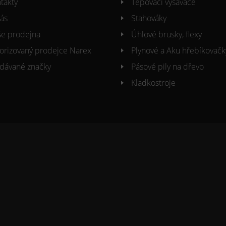
takty
Tepovací vysavače
ás
Stahováky
e prodejna
Úhlové brusky, flexy
orizovaný prodejce Narex
Plynové a Aku hřebíkovačk
dávané značky
Pásové pily na dřevo
Kladkostroje