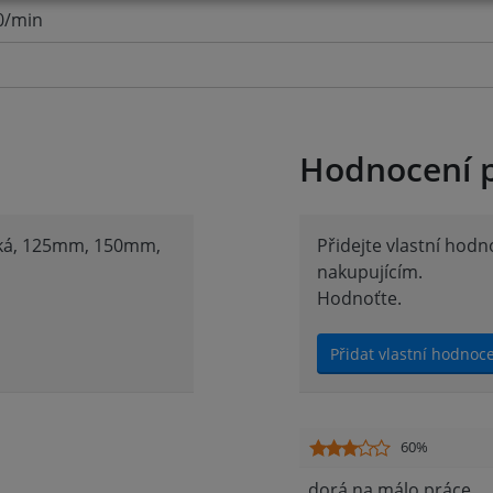
0/min
Hodnocení 
ická, 125mm, 150mm,
Přidejte vlastní hod
nakupujícím.
Hodnoťte.
Přidat vlastní hodnoc
60%
dorá na málo práce