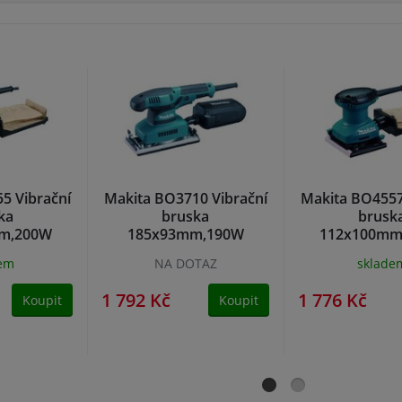
5 Vibrační
Makita BO3710 Vibrační
Makita BO4557
ka
bruska
brusk
m,200W
185x93mm,190W
112x100mm
dem
NA DOTAZ
sklade
1 792 Kč
1 776 Kč
Koupit
Koupit