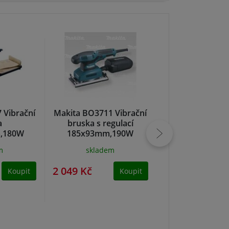
 Vibrační
Makita BO3711 Vibrační
Makita BO4
a
bruska s regulací
Vibrační br
,180W
185x93mm,190W
112x190mm,200
m
skladem
NA DOTA
2 049 Kč
2 249 Kč
Koupit
Koupit