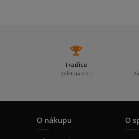
Tradice
23 let na trhu
Zá
O nákupu
O s