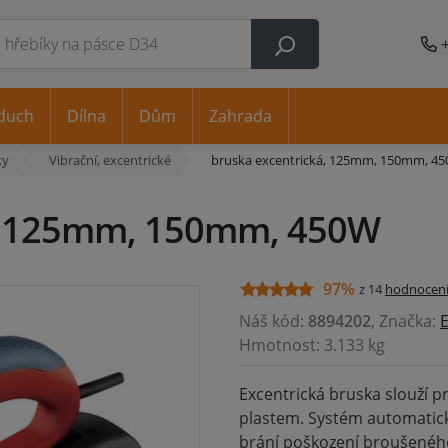
duch
Dílna
Dům
Zahrada
ky
Vibrační, excentrické
bruska excentrická, 125mm, 150mm, 4
á, 125mm, 150mm, 450W
97%
z 14
hodnocen
Náš kód:
8894202
, Značka:
Hmotnost: 3.133 kg
Excentrická bruska slouží p
plastem. Systém automatick
brání poškození broušeného