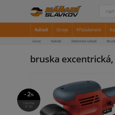
Nářadí
Stroje
Příslušenství
Vz
Úvod
Nářadí
Elektrické nářadí
Brus
bruska excentrick
- 2
%
Ušetříte
41 Kč