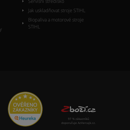
Servisní středisko
Jak uskladňovat stroje STIHL
Biopaliva a motorové stroje
STIHL
y
97 % zákazníků
doporučuje AzVercajk.cz.