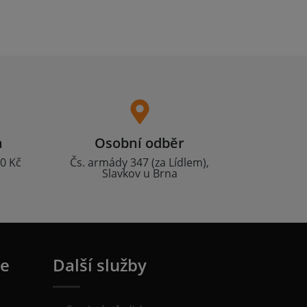
a
Osobní odběr
0 Kč
Čs. armády 347 (za Lídlem),
Slavkov u Brna
ie
Další služby