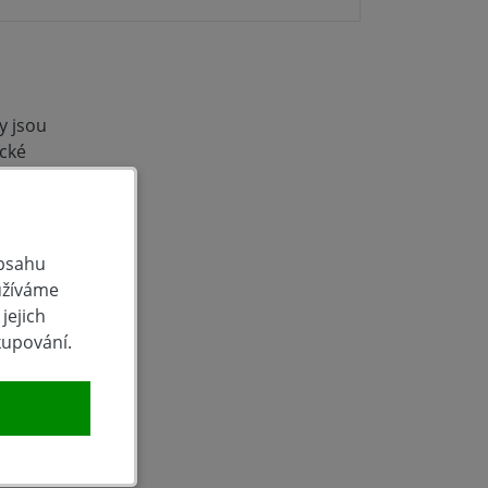
y jsou
cké
obsahu
užíváme
jejich
kupování.