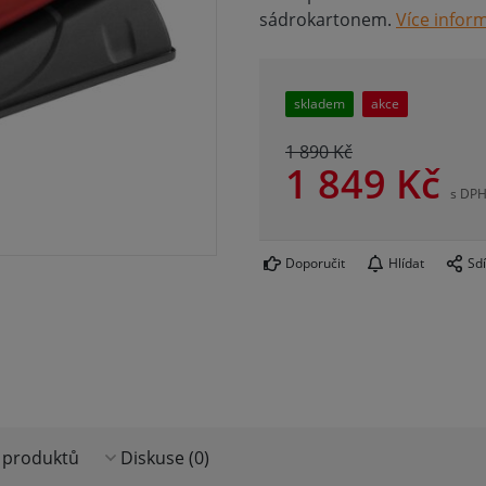
sádrokartonem.
Více infor
skladem
akce
1 890 Kč
1 849
Kč
s DP
Doporučit
Hlídat
Sdí
 produktů
Diskuse (0)