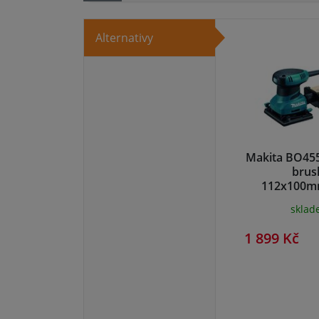
Alternativy
Makita BO455
brus
112x100m
skla
1 899 Kč