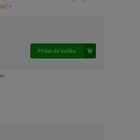
mací
Přidat do košíku
H
let