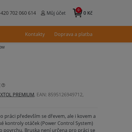
0
+420 702 060 614
Můj účet
0 Kč
Kontakty
Doprava a platba
50W
í
EXTOL PREMIUM
, EAN: 8595126949712,
ro práci především se dřevem, ale i kovem a
é kontroly otáček (Power Control System)
 povrchu. Bruska není určena pro práci se