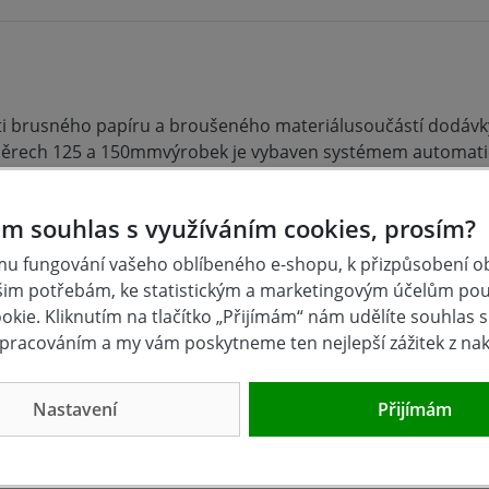
sti brusného papíru a broušeného materiálusoučástí dodávk
měrech 125 a 150mmvýrobek je vybaven systémem automati
terý zamezuje vzniku nežádoucích hlubokých rýh v broušeném
m souhlas s využíváním cookies, prosím?
u fungování vašeho oblíbeného e-shopu, k přizpůsobení 
šim potřebám, ke statistickým a marketingovým účelům po
kie. Kliknutím na tlačítko „Přijímám“ nám udělíte souhlas s 
pracováním a my vám poskytneme ten nejlepší zážitek z na
0mm
Nastavení
Přijímám
EMIUM