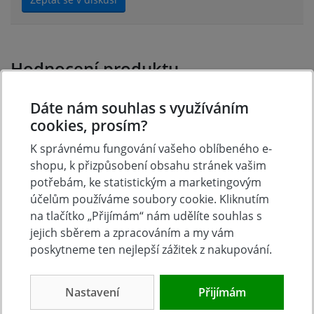
Hodnocení produktu
Dáte nám souhlas s využíváním
Přidejte vlastní hodnocení produktu a pomožte tak
cookies, prosím?
dalším nakupujícím.
Hodnoťte.
K správnému fungování vašeho oblíbeného e-
shopu, k přizpůsobení obsahu stránek vašim
potřebám, ke statistickým a marketingovým
Přidat vlastní hodnocení
účelům používáme soubory cookie. Kliknutím
na tlačítko „Přijímám“ nám udělíte souhlas s
jejich sběrem a zpracováním a my vám
poskytneme ten nejlepší zážitek z nakupování.
Nastavení
Přijímám