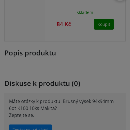
skladem
84 Kč
84
Koupit
Popis produktu
Diskuse k produktu (0)
Máte otázky k produktu: Brusný výsek 94x94mm
6ot K100 10ks Makita?
Zeptejte se.
Zeptat se v diskusi