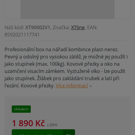
Náš kód:
XT90002V1
, Značka:
XTline
, EAN:
8592021117741
Profesionální box na nářadí kombince plast-nerez.
Pevný a odolný pro vysokou zátěž, je možné jej použít i
jako stupínek (max. 100kg). Kovové přezky a oko na
uzamčení visacím zámkem. Vyztužené víko - lze použít
jako stupínek. Žlábek pro zakládání trubek a latí při
řezání. Kovové přezky.
Více informací
skladem
1 890
Kč
s DPH