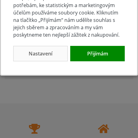
potřebám, ke statistickým a marketingovým
účelům používáme soubory cookie. Kliknutím
Hodnocení produktu
na tlačítko „Přijímám“ nám udělíte souhlas s
jejich sběrem a zpracováním a my vám
poskytneme ten nejlepší zážitek z nakupování.
Přidejte vlastní hodnocení produktu a pomožte tak
dalším nakupujícím.
Hodnoťte.
Nastavení
Přijímám
Přidat vlastní hodnocení