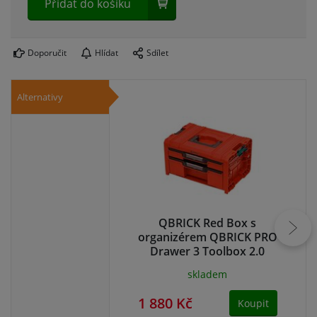
Přidat do košíku
Doporučit
Hlídat
Sdílet
Alternativy
QBRICK Red Box s
P
organizérem QBRICK PRO
Drawer 3 Toolbox 2.0
Expert RED Ultra HD
skladem
Custom | 450x310x244
mm
1 880 Kč
1 
Koupit