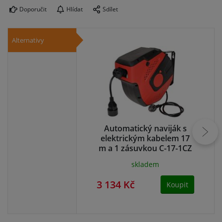
Doporučit
Hlídat
Sdílet
Alternativy
Automatický naviják s
A
elektrickým kabelem 17
e
m a 1 zásuvkou C-17-1CZ
m 
skladem
3 134 Kč
3 
Koupit