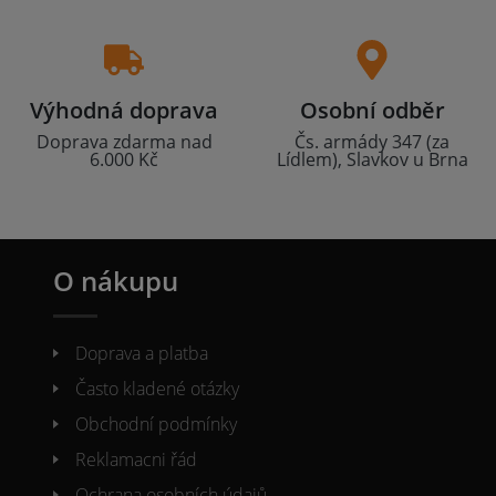
Výhodná doprava
Osobní odběr
Doprava zdarma nad
Čs. armády 347 (za
6.000 Kč
Lídlem), Slavkov u Brna
O nákupu
Doprava a platba
Často kladené otázky
Obchodní podmínky
Reklamacni řád
Ochrana osobních údajů