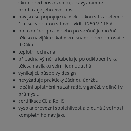
skříní před poškozením, což významně
prodlužuje jeho životnost
naviják se připojuje na elektrickou síť kabelem dl.
1 m se zahnutou síťovou vidlicí 250 V / 16 A
po ukončení práce nebo po sezóně je možné
těleso navijáku s kabelem snadno demontovat z
držáku
teplotní ochrana
případná výměna kabelu je po odklopení víka
tělesa navijáku velmi jednoduchá
vynikající, působivý design
nevyžaduje prakticky žádnou údržbu
ideální uplatnění na zahradě, v garáži, v dílně i v
průmyslu
certifikace CE a RoHS
vysoká provozní spolehlivost a dlouhá životnost
kompletního navijáku