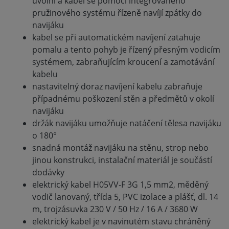
uvolní a kabel se pomocí integrovaného
pružinového systému řízeně navíjí zpátky do
navijáku
kabel se při automatickém navíjení zatahuje
pomalu a tento pohyb je řízený přesným vodicím
systémem, zabraňujícím kroucení a zamotávání
kabelu
nastavitelný doraz navíjení kabelu zabraňuje
případnému poškození stěn a předmětů v okolí
navijáku
držák navijáku umožňuje natáčení tělesa navijáku
o 180°
snadná montáž navijáku na stěnu, strop nebo
jinou konstrukci, instalační materiál je součástí
dodávky
elektrický kabel H05VV-F 3G 1,5 mm2, měděný
vodič lanovaný, třída 5, PVC izolace a plášť, dl. 14
m, trojzásuvka 230 V / 50 Hz / 16 A / 3680 W
elektrický kabel je v navinutém stavu chráněný