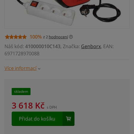
100%
z 2
hodnocení
Náš kód:
410000010C143
, Značka:
Genborx
, EAN:
6971728970088
Více informací
skladem
3 618
Kč
s DPH
Přidat do košíku