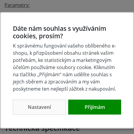
Parametry:
elektrické napětí
délka elektrického
Dáte nám souhlas s využíváním
230 V / 50 Hz
kabelu
cookies, prosím?
14 m (s trojzásuvkou 230 V / 50
délka přívodního
Hz / 16 A / 3680 W)
K správnému fungování vašeho oblíbeného e-
kabelu
1 m (se zahnutou síťovou vidlicí
shopu, k přizpůsobení obsahu stránek vašim
typ elektrického
250 V / 16 A)
potřebám, ke statistickým a marketingovým
kabelu
H05VV-F 3G 1,5 mm2
účelům používáme soubory cookie. Kliknutím
max. zatížení v
3000 W
na tlačítko „Přijímám“ nám udělíte souhlas s
rozvinutém stavu
1000 W
jejich sběrem a zpracováním a my vám
max. zatížení v
- 5°C až + 45°C
poskytneme ten nejlepší zážitek z nakupování.
navinutém stavu
kombinace červená-černá
provozní teplota
295 x 165 x 330 mm
barva navijáku
Nastavení
Přijímám
5 kg
rozměry balení
hmotnost
Technická specifikace