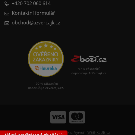
+420 702 060 614
Kontaktní formulář
obchod@azvercajk.cz
97 % zákazníků
doporučuje AzVercajk.cz.
100 % zákazníků
doporučuje AzVercajk.cz.
© 2026 Nářadí Slavkov, s.r.o. Vytvořil
WEB-KLUB.cz