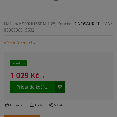
Náš kód:
900HH660ALH25
, Značka:
DINOSAURIER
, EAN:
8596386515532
Více informací
skladem
1 029
Kč
s DPH
Přidat do košíku
Doporučit
Hlídat
Sdílet