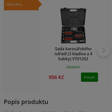
Alternativy
Sada karosářského
Tř
nářadí (3 kladiva a 4
babky) VT01202
skladem
956 Kč
90
Koupit
Popis produktu