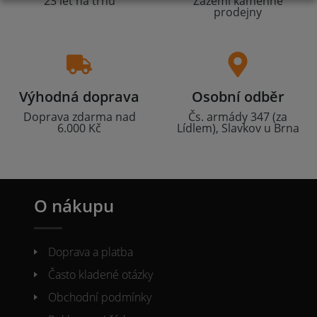
23 let na trhu
Zázemí kamenné
prodejny
Výhodná doprava
Osobní odběr
Doprava zdarma nad
Čs. armády 347 (za
6.000 Kč
Lídlem), Slavkov u Brna
O nákupu
Doprava a platba
Často kladené otázky
Obchodní podmínky