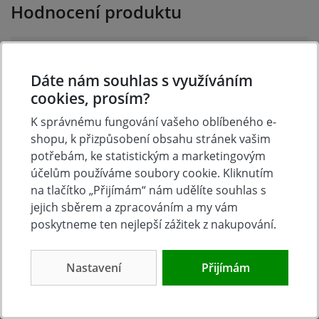
Hodnocení produktu
Přidejte vlastní hodnocení produktu a pomožte tak
dalším nakupujícím.
Dáte nám souhlas s využíváním
Hodnoťte.
cookies, prosím?
K správnému fungování vašeho oblíbeného e-
Přidat vlastní hodnocení
shopu, k přizpůsobení obsahu stránek vašim
potřebám, ke statistickým a marketingovým
účelům používáme soubory cookie. Kliknutím
na tlačítko „Přijímám“ nám udělíte souhlas s
jejich sběrem a zpracováním a my vám
poskytneme ten nejlepší zážitek z nakupování.
Nastavení
Přijímám
Tradice
Zboží skladem