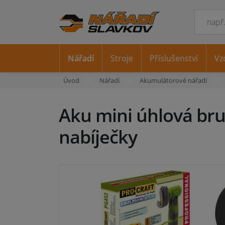
Nářadí
Stroje
Příslušenství
Vz
Úvod
Nářadí
Akumulátorové nářadí
Aku mini úhlová br
nabíječky