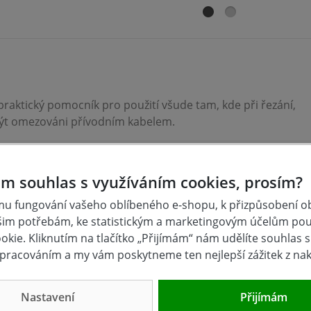
raktický pomocník pro použití všude tam, kde při řezání,
být omezováni přívodním kabelem.
m souhlas s využíváním cookies, prosím?
u fungování vašeho oblíbeného e-shopu, k přizpůsobení 
šim potřebám, ke statistickým a marketingovým účelům po
kie. Kliknutím na tlačítko „Přijímám“ nám udělíte souhlas s 
pracováním a my vám poskytneme ten nejlepší zážitek z na
 kg
Nastavení
Přijímám
n