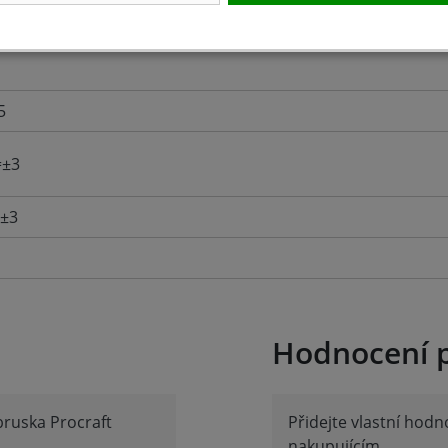
5
=±3
=±3
Hodnocení 
bruska Procraft
Přidejte vlastní hod
nakupujícím.