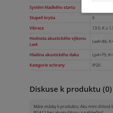
Systém hladkého startu
Ano
Stupeň krytia
II
Vibrace
13.5; K ± 1.
Hodnota akustického výkonu
LwA=86; K
LwA
Hladina akustického tlaku
LpA=75; K
Kategorie ochrany
IP20
Diskuse k produktu (0)
Máte otázky k produktu: Aku mini úhlová 
PGA12 bez akumulátoru a nabíječky?