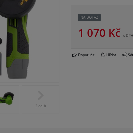
NA DOTAZ
1 070
Kč
s DP
Doporučit
Hlídat
Sdí
2 další