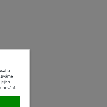
obsahu
užíváme
jejich
kupování.