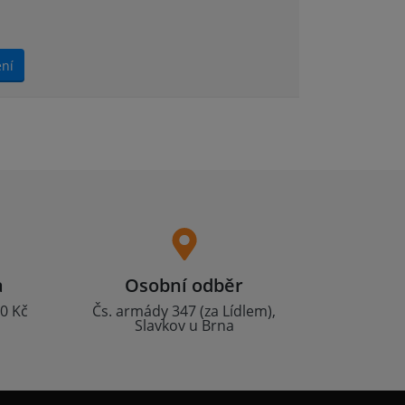
ení
a
Osobní odběr
0 Kč
Čs. armády 347 (za Lídlem),
Slavkov u Brna