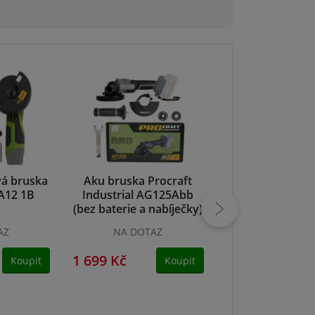
vá bruska
Aku bruska Procraft
Aku uhlová b
A12 1B
Industrial AG125Abb
125m 18V BRUS
(bez baterie a nabíječky)
bez baterie X
AZ
NA DOTAZ
skladem
1 699 Kč
1 790 Kč
Koupit
Koupit