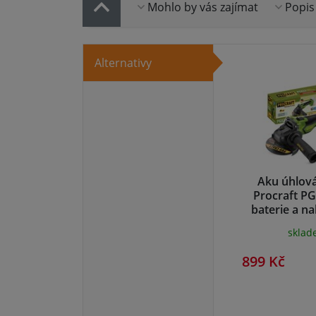
Mohlo by vás zajímat
Popis
Alternativy
Aku úhlov
Procraft P
baterie a na
PGA22
skla
899 Kč