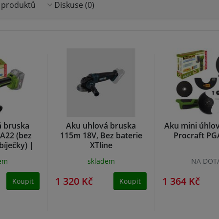
 produktů
Diskuse (0)
á bruska
Aku uhlová bruska
Aku mini úhlo
GA22 (bez
115m 18V, Bez baterie
Procraft PG
bíječky) |
XTline
-BB
dem
skladem
NA DOT
1 320 Kč
1 364 Kč
Koupit
Koupit