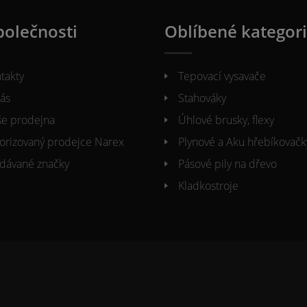
polečnosti
Oblíbené kategor
takty
Tepovací vysavače
ás
Stahováky
e prodejna
Úhlové brusky, flexy
orizovaný prodejce Narex
Plynové a Aku hřebíkovačk
dávané značky
Pásové pily na dřevo
Kladkostroje