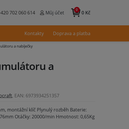
0
+420 702 060 614
Můj účet
0 Kč
Kontakty
Doprava a platba
ulátoru a nabíječky
umulátoru a
ocraft
, EAN: 6973934251357
m, montážní klíč Plynulý rozběh Baterie:
: 76mm Otáčky: 20000/min Hmotnost: 0,65Kg