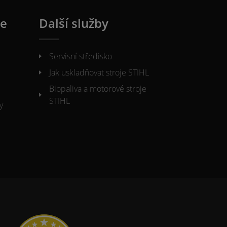
ie
Další služby
Servisní středisko
Jak uskladňovat stroje STIHL
Biopaliva a motorové stroje
STIHL
y