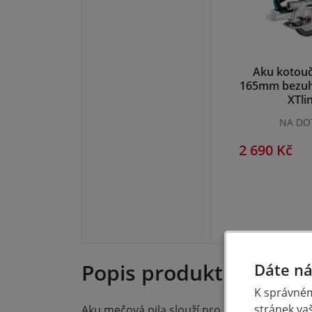
Aku kotouč
165mm bezuh
XTli
NA DO
2 690 Kč
Popis produktu
Dáte ná
K správném
stránek va
Aku mečová pila slouží pro lepší přístup na