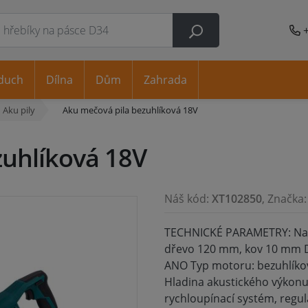
duch
Dílna
Dům
Zahrada
Aku pily
Aku mečová pila bezuhlíková 18V
zuhlíková 18V
Náš kód:
XT102850
, Značka
TECHNICKÉ PARAMETRY: Napě
dřevo 120 mm, kov 10 mm D
ANO Typ motoru: bezuhlíkov
Hladina akustického výkonu (
rychloupínací systém, regu