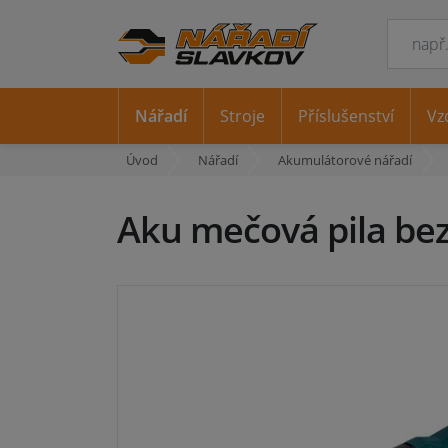
Nářadí
Stroje
Příslušenství
Vz
Úvod
Nářadí
Akumulátorové nářadí
Aku mečová pila be