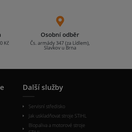
a
Osobní odběr
0 Kč
Čs. armády 347 (za Lídlem),
Slavkov u Brna
ie
Další služby
Servisní středisko
Jak uskladňovat stroje STIHL
Biopaliva a motorové stroje