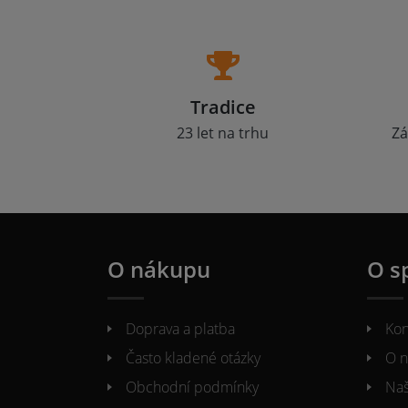
Tradice
23 let na trhu
Zá
O nákupu
O s
Doprava a platba
Kon
Často kladené otázky
O n
Obchodní podmínky
Naš