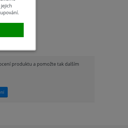
jejich
kupování.
a bez
produktu
nocení produktu a pomožte tak dalším
ení