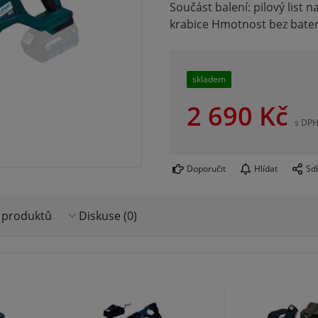
Součást balení: pilový list n
krabice Hmotnost bez bater
skladem
2 690
Kč
s DP
Doporučit
Hlídat
Sdí
 produktů
Diskuse (0)