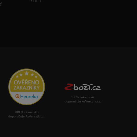
STIHL
y
97 % zákazníků
doporučuje AzVercajk.cz.
100 % zákazníků
doporučuje AzVercajk.cz.