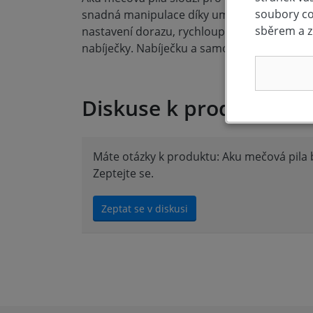
soubory coo
snadná manipulace díky umístěnému motoru.
sběrem a z
nastavení dorazu, rychloupínací systém pilo
nabíječky. Nabíječku a samostatné akumuláto
Diskuse k produktu (0)
Máte otázky k produktu: Aku mečová pila 
Zeptejte se.
Zeptat se v diskusi