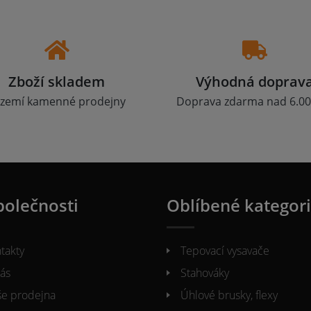
Zboží skladem
Výhodná doprav
zemí kamenné prodejny
Doprava zdarma nad 6.00
polečnosti
Oblíbené kategor
takty
Tepovací vysavače
ás
Stahováky
e prodejna
Úhlové brusky, flexy