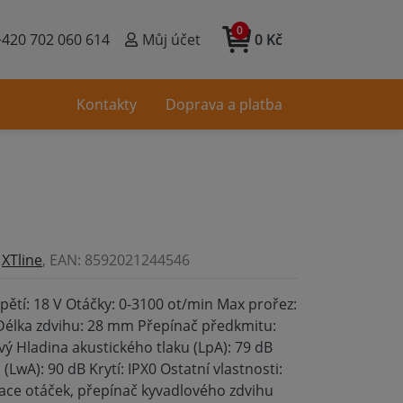
0
+420 702 060 614
Můj účet
0 Kč
Kontakty
Doprava a platba
:
XTline
, EAN: 8592021244546
tí: 18 V Otáčky: 0-3100 ot/min Max prořez:
élka zdvihu: 28 mm Přepínač předkmitu:
ý Hladina akustického tlaku (LpA): 79 dB
LwA): 90 dB Krytí: IPX0 Ostatní vlastnosti:
lace otáček, přepínač kyvadlového zdvihu