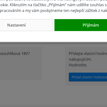
kie. Kliknutím na tlačítko „Přijímám“ nám udělíte souhlas s 
 Dokonalý pomocník pro instalatéry a jiné řemeslníky. Má
pracováním a my vám poskytneme ten nejlepší zážitek z na
vých platků a nastavení předkmitů. PIla je bez akumulátoru 
ry 2.0 Ah, 4.0 Ah nebo 5.0 Ah je možné dokoupit zvlášť.
Nastavení
Přijímám
Hodnocení 
bezuhlíková 18V?
Přidejte vlastní hod
nakupujícím.
Hodnoťte.
Přidat vlastní hodnoc