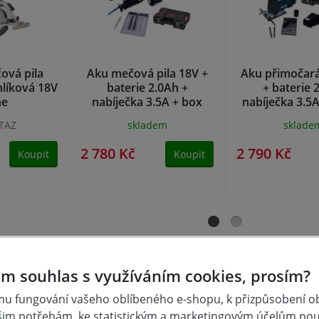
ová pila
Aku mečová pila 18V +
Aku přimočará
líková 18V
baterie 2.0Ah +
+ baterie 
ne
nabíječka 3.5A + box
nabíječka 3.5A
plátky +
TAZ
skladem
sklade
2 780 Kč
2 790 Kč
Koupit
Koupit
m souhlas s využíváním cookies, prosím?
u fungování vašeho oblíbeného e-shopu, k přizpůsobení 
šim potřebám, ke statistickým a marketingovým účelům po
 těžko dosažitelné prostory. Výhodou je zlepšené vyvážení a