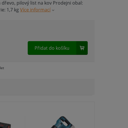
a dřevo, pilový list na kov Prodejni obal:
ie: 1,7 kg
Více informací
Přidat do košíku
H
let