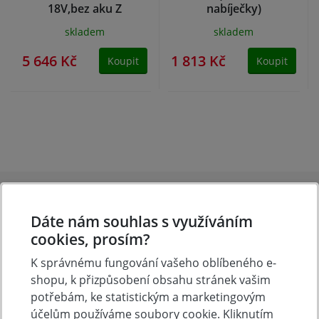
18V,bez aku Z
nabíječky)
skladem
skladem
5 646 Kč
1 813 Kč
Koupit
Koupit
Dáte nám souhlas s využíváním
cookies, prosím?
Tradice
Zboží skladem
K správnému fungování vašeho oblíbeného e-
shopu, k přizpůsobení obsahu stránek vašim
23 let na trhu
Zázemí kamenné
prodejny
potřebám, ke statistickým a marketingovým
účelům používáme soubory cookie. Kliknutím