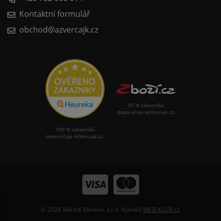
Kontaktní formulář
obchod@azvercajk.cz
97 % zákazníků
doporučuje AzVercajk.cz.
100 % zákazníků
doporučuje AzVercajk.cz.
© 2026 Nářadí Slavkov, s.r.o. Vytvořil
WEB-KLUB.cz