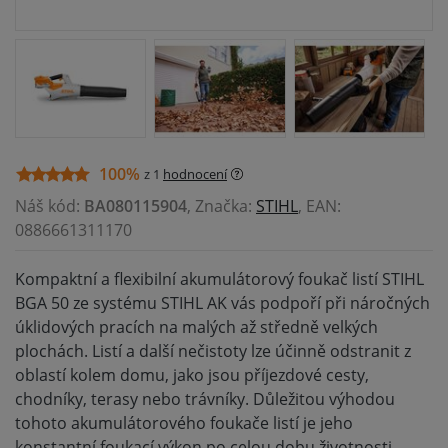
100%
z 1
hodnocení
Náš kód:
BA080115904
, Značka:
STIHL
, EAN:
0886661311170
Kompaktní a flexibilní akumulátorový foukač listí STIHL
BGA 50 ze systému STIHL AK vás podpoří při náročných
úklidových pracích na malých až středně velkých
plochách. Listí a další nečistoty lze účinně odstranit z
oblastí kolem domu, jako jsou příjezdové cesty,
chodníky, terasy nebo trávníky. Důležitou výhodou
tohoto akumulátorového foukače listí je jeho
konstantní foukací výkon po celou dobu životnosti