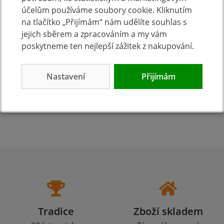
Hodnocení produktu
účelům používáme soubory cookie. Kliknutím
na tlačítko „Přijímám“ nám udělíte souhlas s
jejich sběrem a zpracováním a my vám
Přidejte vlastní hodnocení produktu a pomožte tak
poskytneme ten nejlepší zážitek z nakupování.
dalším nakupujícím.
Hodnoťte.
Nastavení
Přijímám
Přidat vlastní hodnocení
Tradice
Zboží skladem