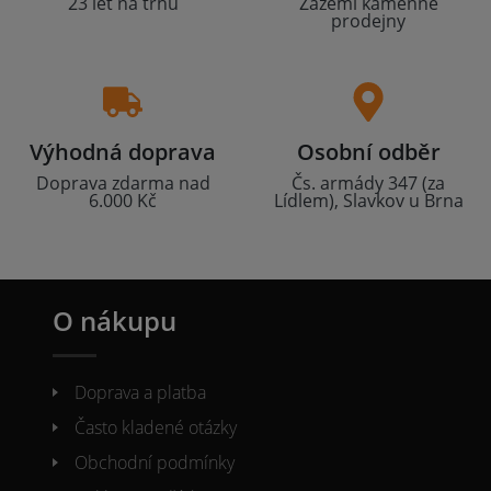
23 let na trhu
Zázemí kamenné
prodejny
Výhodná doprava
Osobní odběr
Doprava zdarma nad
Čs. armády 347 (za
6.000 Kč
Lídlem), Slavkov u Brna
O nákupu
Doprava a platba
Často kladené otázky
Obchodní podmínky