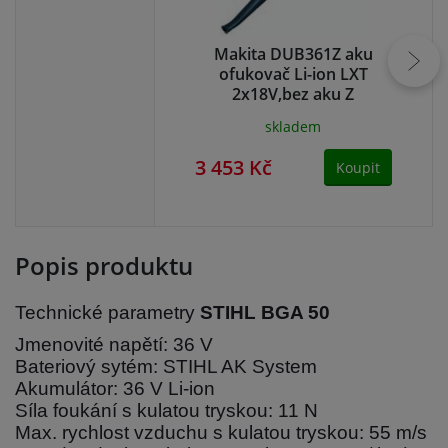
Makita DUB361Z aku
ofukovač Li-ion LXT
2x18V,bez aku Z
skladem
3 453 Kč
3 
Koupit
Popis produktu
Technické parametry
STIHL BGA 50
Jmenovité napětí: 36 V
Bateriový sytém: STIHL AK System
Akumulátor: 36 V Li-ion
Síla foukání s kulatou tryskou: 11 N
Max. rychlost vzduchu s kulatou tryskou: 55 m/s