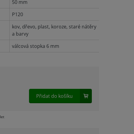
50 mm
P120
kov, dřevo, plast, koroze, staré nátěry
a barvy
válcová stopka 6 mm
Přidat do košíku
let