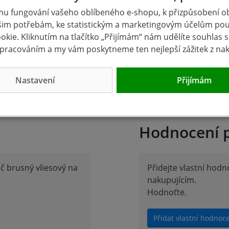
u fungování vašeho oblíbeného e-shopu, k přizpůsobení 
šim potřebám, ke statistickým a marketingovým účelům po
kie. Kliknutím na tlačítko „Přijímám“ nám udělíte souhlas s 
pracováním a my vám poskytneme ten nejlepší zážitek z na
broušení a leštění kovu, dřeva, koroze, starých natěrů atd.
Nastavení
Přijímám
Hodnocení 
č brusný vliesový na
Přidejte vlastní hod
nakupujícím.
Hodnoťte.
Přidat vlastní hodnoc