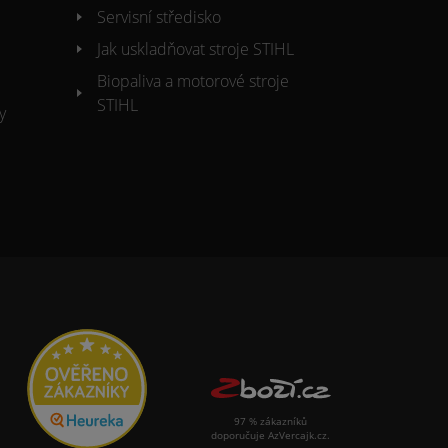
Servisní středisko
Jak uskladňovat stroje STIHL
Biopaliva a motorové stroje
STIHL
y
97 % zákazníků
doporučuje AzVercajk.cz.