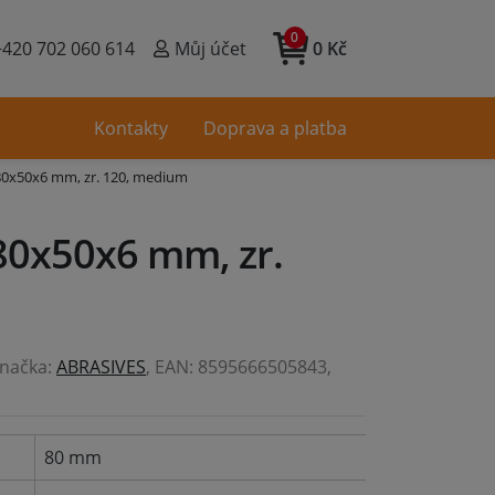
0
+420 702 060 614
Můj účet
0 Kč
Kontakty
Doprava a platba
80x50x6 mm, zr. 120, medium
80x50x6 mm, zr.
Značka:
ABRASIVES
, EAN: 8595666505843,
80 mm