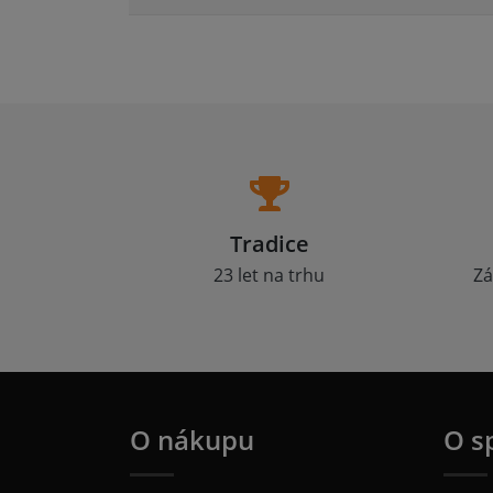
Tradice
23 let na trhu
Zá
O nákupu
O s