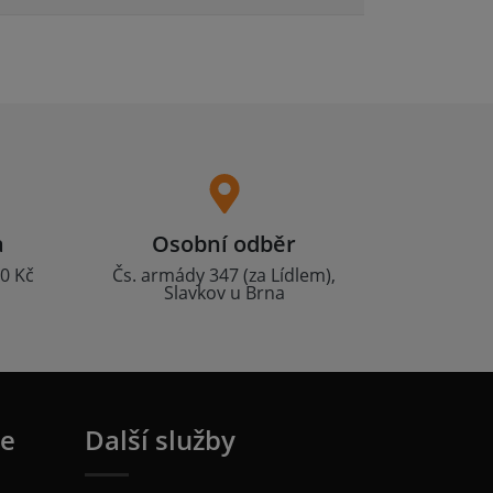
a
Osobní odběr
0 Kč
Čs. armády 347 (za Lídlem),
Slavkov u Brna
ie
Další služby