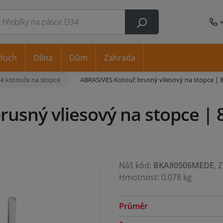
duch
Dílna
Dům
Zahrada
é kotouče na stopce
ABRASIVES Kotouč brusný vliesový na stopce | 
usný vliesový na stopce | 
Náš kód:
BKA80506MEDE
, 
Hmotnost: 0.078 kg
Průměr