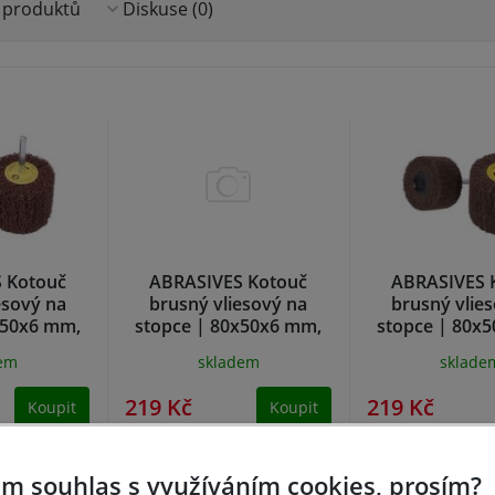
 produktů
Diskuse (0)
 Kotouč
ABRASIVES Kotouč
ABRASIVES 
esový na
brusný vliesový na
brusný vlie
x50x6 mm,
stopce | 80x50x6 mm,
stopce | 80x
coarse
zr. 180, fine
zr. 240, ver
dem
skladem
sklade
219 Kč
219 Kč
Koupit
Koupit
m souhlas s využíváním cookies, prosím?