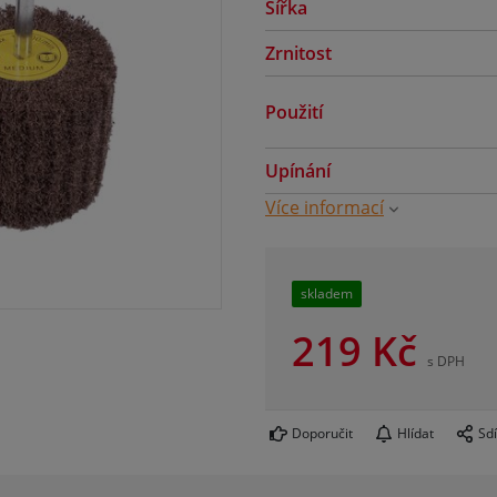
Šířka
Zrnitost
Použití
Upínání
Více informací
skladem
219
Kč
s DPH
Doporučit
Hlídat
Sdí