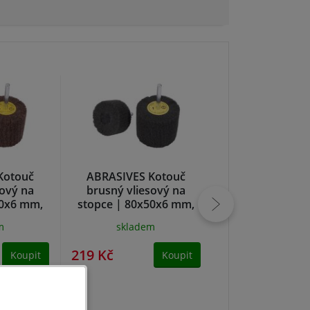
Kotouč
ABRASIVES Kotouč
ABRASIVES K
sový na
brusný vliesový na
brusný vlie
50x6 mm,
stopce | 80x50x6 mm,
lamelový na st
y fine
zr. 320, ultra fine
50x30x6 mm, zr
m
skladem
skladem
medium
219 Kč
213 Kč
Koupit
Koupit