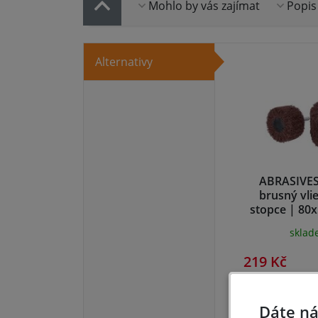
Mohlo by vás zajímat
Popis
Alternativy
ABRASIVES
brusný vli
stopce | 80
zr. 80, 
skla
219 Kč
Dáte ná