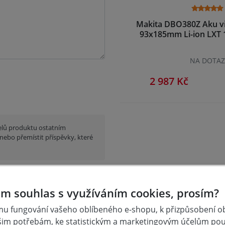
Makita DBO380Z Aku vi
93x185mm Li-ion LXT 
NA DOTA
2 987 Kč
elů produktu ostatním
nebo přemístit příspěvky, které
m souhlas s využíváním cookies, prosím?
u fungování vašeho oblíbeného e-shopu, k přizpůsobení 
šim potřebám, ke statistickým a marketingovým účelům po