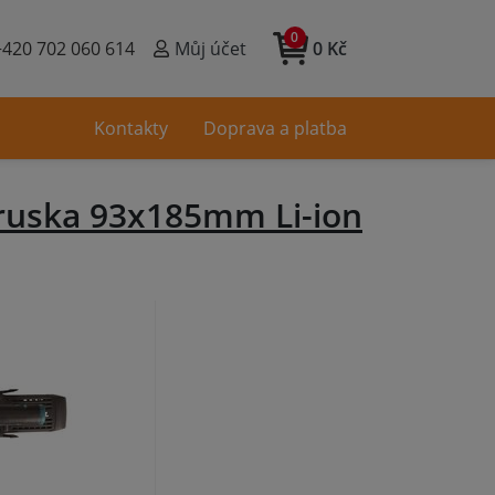
0
+420 702 060 614
Můj účet
0 Kč
Kontakty
Doprava a platba
ruska 93x185mm Li-ion