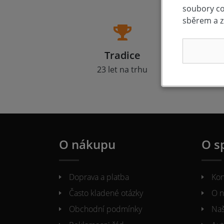
soubory coo
sběrem a z
Tradice
23 let na trhu
Zá
O nákupu
O s
Doprava a platba
Kon
Často kladené otázky
O n
Obchodní podmínky
Naš