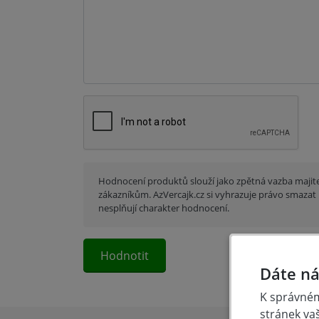
Hodnocení produktů slouží jako zpětná vazba majit
zákazníkům. AzVercajk.cz si vyhrazuje právo smazat 
nesplňují charakter hodnocení.
Dáte ná
K správném
stránek va