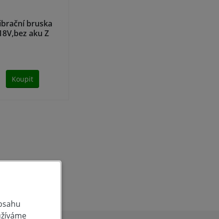
brační bruska
18V,bez aku Z
Z
Koupit
obsahu
užíváme