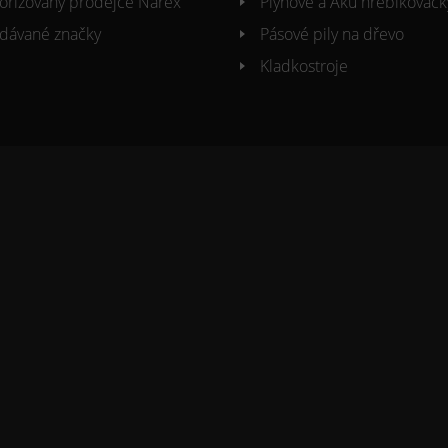
orizovaný prodejce Narex
Plynové a Aku hřebíkovačk
dávané značky
Pásové pily na dřevo
Kladkostroje