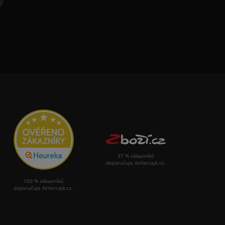
y
97 % zákazníků
doporučuje AzVercajk.cz.
100 % zákazníků
doporučuje AzVercajk.cz.