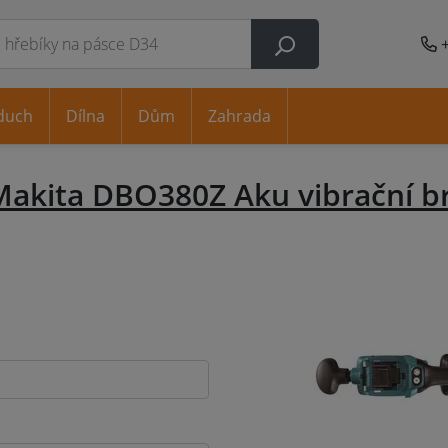
duch
Dílna
Dům
Zahrada
Makita DBO380Z Aku vibrační b