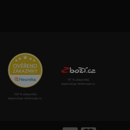
97 % zákazníků
doporučuje AzVercajk.cz.
100 % zákazníků
doporučuje AzVercajk.cz.