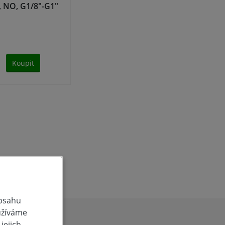
I, NO, G1/8"-G1"
Z
Koupit
obsahu
užíváme
jejich