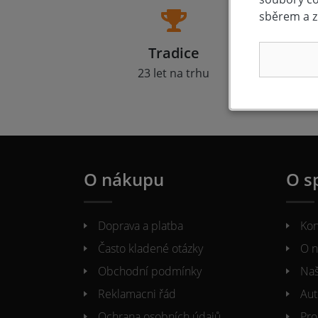
sběrem a z
Tradice
23 let na trhu
Zá
O nákupu
O s
Doprava a platba
Kon
Často kladené otázky
O n
Obchodní podmínky
Naš
Reklamacni řád
Aut
Ochrana osobních údajů
Pro