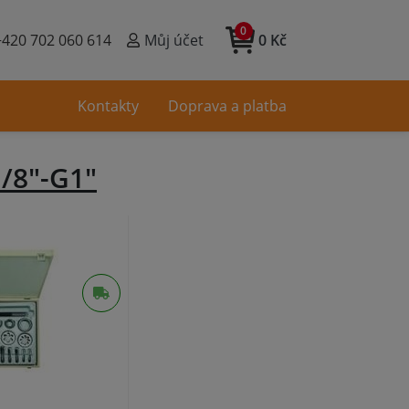
0
+420 702 060 614
Můj účet
0 Kč
Kontakty
Doprava a platba
1/8"-G1"