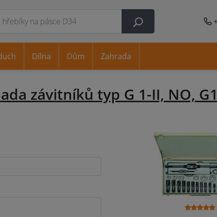
duch
Dílna
Dům
Zahrada
ada závitníků typ G 1-II, NO, G