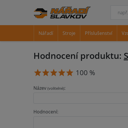
Nářadí
Stroje
Příslušenství
Vz
Hodnocení produktu:
S
100 %
Název
:
(volitelné)
Hodnocení: