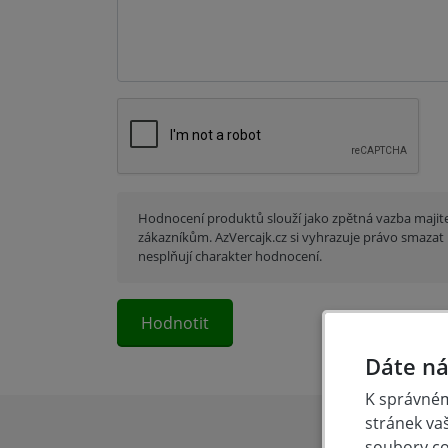
Hodnocení produktů slouží jako zpětná vazba majit
zákazníkům. AzVercajk.cz si vyhrazuje právo smazat 
nesplňují charakter hodnocení.
Dáte ná
K správném
stránek va
soubory coo