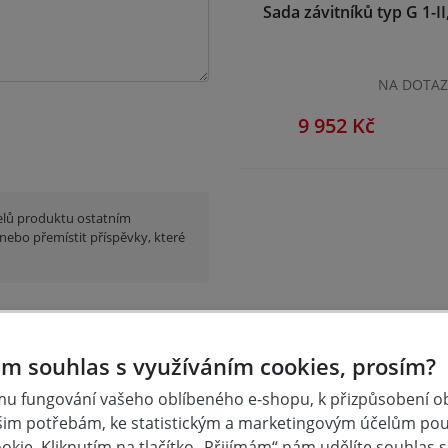
Sada závitníků typ G 1-I
NA DOTA
9 952 Kč
elů produktu ostatním
nebo přemístit příspěvky, které
m souhlas s využíváním cookies, prosím?
u fungování vašeho oblíbeného e-shopu, k přizpůsobení 
šim potřebám, ke statistickým a marketingovým účelům po
kie. Kliknutím na tlačítko „Přijímám“ nám udělíte souhlas s 