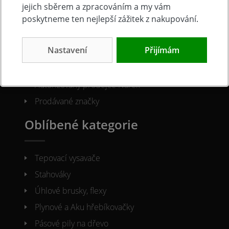
O společnosti
jejich sběrem a zpracováním a my vám
poskytneme ten nejlepší zážitek z nakupování.
Kontakty
Nastavení
Přijímám
O nás
Naše prodejna
Autorizovaný prodejce Narex
Prodávané značky
Oblíbené kategorie
Tepovací vysavače
Stahováky
Úhlové brusky, flexy
Plynové a Aku hřebíkovačky
Pásové pily na dřevo