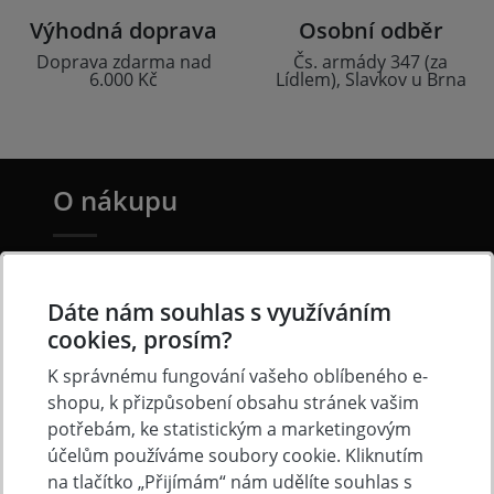
Výhodná doprava
Osobní odběr
Doprava zdarma nad
Čs. armády 347 (za
6.000 Kč
Lídlem), Slavkov u Brna
O nákupu
Doprava a platba
Často kladené otázky
Dáte nám souhlas s využíváním
cookies, prosím?
Obchodní podmínky
K správnému fungování vašeho oblíbeného e-
Reklamacni řád
shopu, k přizpůsobení obsahu stránek vašim
Ochrana osobních údajů
potřebám, ke statistickým a marketingovým
Cookies
účelům používáme soubory cookie. Kliknutím
na tlačítko „Přijímám“ nám udělíte souhlas s