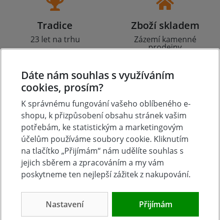
Tradice
Zboží skladem
23 let na trhu
Zázemí kamenné
prodejny
Dáte nám souhlas s využíváním
cookies, prosím?
K správnému fungování vašeho oblíbeného e-
Výhodná doprava
Osobní odběr
shopu, k přizpůsobení obsahu stránek vašim
Doprava zdarma nad
Čs. armády 347 (za
potřebám, ke statistickým a marketingovým
6.000 Kč
Lídlem), Slavkov u Brna
účelům používáme soubory cookie. Kliknutím
na tlačítko „Přijímám“ nám udělíte souhlas s
jejich sběrem a zpracováním a my vám
poskytneme ten nejlepší zážitek z nakupování.
O nákupu
Nastavení
Přijímám
Doprava a platba