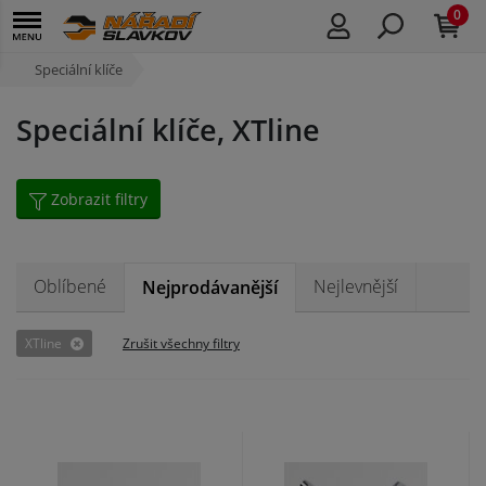
0
Speciální klíče
Speciální klíče, XTline
Zobrazit filtry
Oblíbené
Nejlevnější
Nejprodávanější
XTline
Zrušit všechny filtry