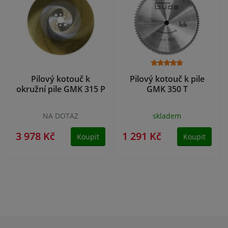
Pilový kotouč k
Pilový kotouč k pile
okružní pile GMK 315 P
GMK 350 T
NA DOTAZ
skladem
3 978 Kč
1 291 Kč
Koupit
Koupit