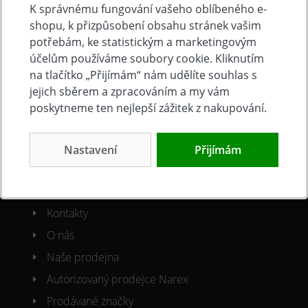
K správnému fungování vašeho oblíbeného e-
shopu, k přizpůsobení obsahu stránek vašim
Doprava a platba
potřebám, ke statistickým a marketingovým
Často kladené otázky
účelům používáme soubory cookie. Kliknutím
Obchodní podmínky
na tlačítko „Přijímám“ nám udělíte souhlas s
jejich sběrem a zpracováním a my vám
Reklamacni řád
poskytneme ten nejlepší zážitek z nakupování.
Ochrana osobních údajů
Cookies
Nastavení
Přijímám
O společnosti
Kontakty
O nás
Naše prodejna
Autorizovaný prodejce Narex
Prodávané značky