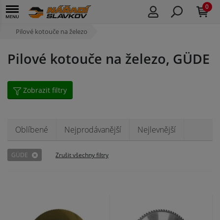
0
Pilové kotouče na železo
Pilové kotouče na železo, GÜDE
Zobrazit filtry
Oblíbené
Nejprodávanější
Nejlevnější
GÜDE
Zrušit všechny filtry