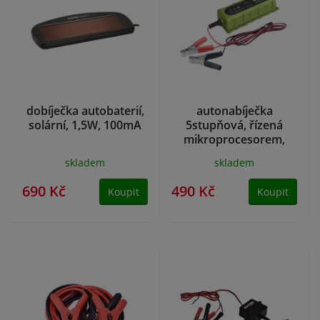
dobíječka autobaterií,
autonabíječka
solární, 1,5W, 100mA
5stupňová, řízená
mikroprocesorem,
6/12V, 1A
skladem
skladem
690 Kč
490 Kč
Koupit
Koupit