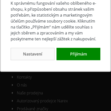
K správnému fungování vašeho oblíbeného e-
shopu, k přizpůsobení obsahu stránek vašim
Doprava a platba
potřebám, ke statistickým a marketingovým
Často kladené otázky
účelům používáme soubory cookie. Kliknutím
Obchodní podmínky
na tlačítko „Přijímám“ nám udělíte souhlas s
jejich sběrem a zpracováním a my vám
Reklamacni řád
poskytneme ten nejlepší zážitek z nakupování.
Ochrana osobních údajů
Cookies
Nastavení
Přijímám
O společnosti
Kontakty
O nás
Naše prodejna
Autorizovaný prodejce Narex
Prodávané značky