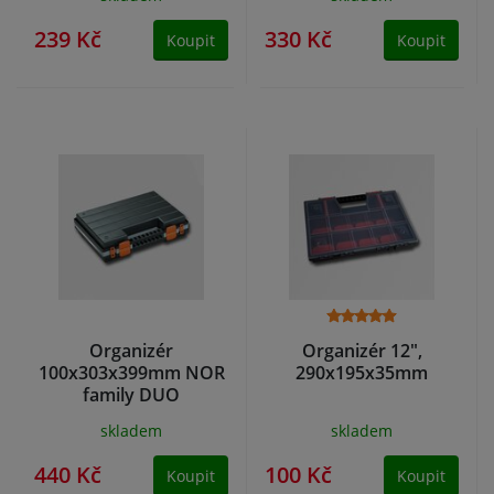
239 Kč
330 Kč
Koupit
Koupit
Organizér
Organizér 12",
100x303x399mm NOR
290x195x35mm
family DUO
skladem
skladem
440 Kč
100 Kč
Koupit
Koupit