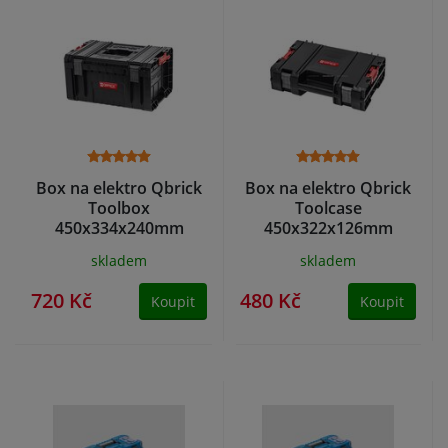
Box na elektro Qbrick
Box na elektro Qbrick
Toolbox
Toolcase
450x334x240mm
450x322x126mm
skladem
skladem
720 Kč
480 Kč
Koupit
Koupit