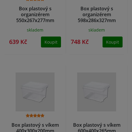
Box plastový s
Box plastový s
organizérem
organizérem
550x267x277mm
598x286x327mm
FIREBIRD
FIREBIRD
skladem
skladem
639 Kč
748 Kč
Koupit
Koupit
Box plastový s víkem
Box plastový s víkem
400x300x200mm
600x400x265mm