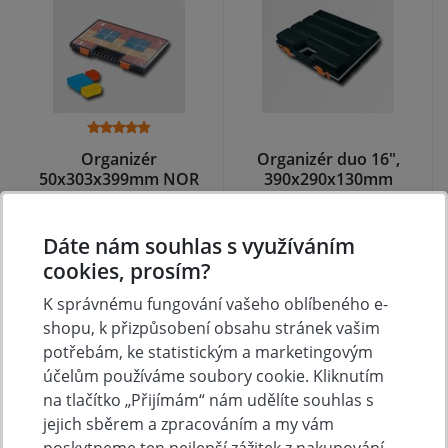
Organizér
Organizér duo 16",
50x303x399mm NOR
390x290x130mm
family
skladem
skladem
Dáte nám souhlas s využíváním
cookies, prosím?
235 Kč
402 Kč
Koupit
Koupit
K správnému fungování vašeho oblíbeného e-
shopu, k přizpůsobení obsahu stránek vašim
potřebám, ke statistickým a marketingovým
účelům používáme soubory cookie. Kliknutím
na tlačítko „Přijímám“ nám udělíte souhlas s
jejich sběrem a zpracováním a my vám
poskytneme ten nejlepší zážitek z nakupování.