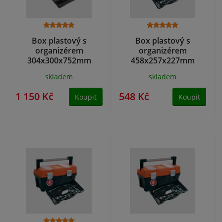
Box plastový s
Box plastový s
organizérem
organizérem
304x300x752mm
458x257x227mm
TITAN PLUS
FIREBIRD
skladem
skladem
1 150 Kč
548 Kč
Koupit
Koupit