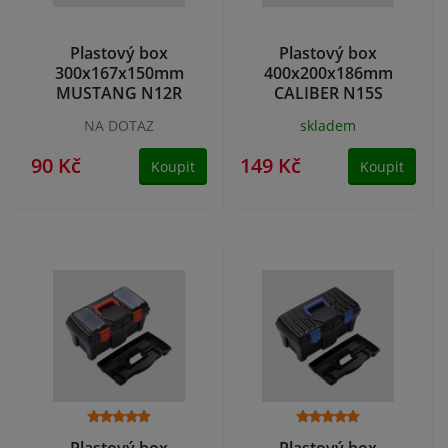
Plastový box
Plastový box
300x167x150mm
400x200x186mm
MUSTANG N12R
CALIBER N15S
NA DOTAZ
skladem
90 Kč
149 Kč
Koupit
Koupit
Plastový box
Plastový box