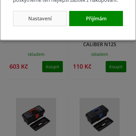
Nastavení
Přijímám
Organizér duo 20",
Plastový box
490x390x130mm
300x167x150mm
CALIBER N12S
skladem
skladem
603 Kč
110 Kč
Koupit
Koupit