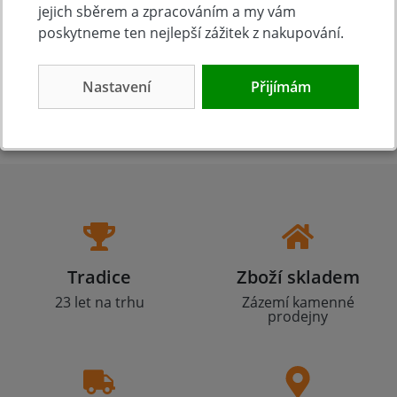
jejich sběrem a zpracováním a my vám
330 Kč
Koupit
poskytneme ten nejlepší zážitek z nakupování.
Nastavení
Přijímám
Tradice
Zboží skladem
23 let na trhu
Zázemí kamenné
prodejny