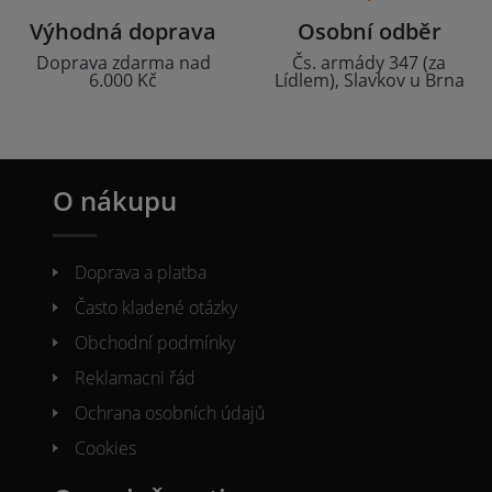
Výhodná doprava
Osobní odběr
Doprava zdarma nad
Čs. armády 347 (za
6.000 Kč
Lídlem), Slavkov u Brna
O nákupu
Doprava a platba
Často kladené otázky
Obchodní podmínky
Reklamacni řád
Ochrana osobních údajů
Cookies