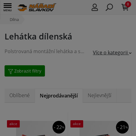
0
Dílna
Lehátka dílenská
Polstrovaná montážní lehátka a sedátka vysoké kvality, pojízdná a polohovací pro pohodlnou práci v dílně nebo servisu. U sedátek a některých lehátek oceníte i praktickou plochu pro odkládání nářadí při práci.
Více o kategorii
Zobrazit filtry
Oblíbené
Nejlevnější
Nejprodávanější
akce
akce
- 22
- 21
%
%