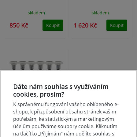
skladem
skladem
850 Kč
1 620 Kč
Koupit
Koupit
Dáte nám souhlas s využíváním
cookies, prosím?
K správnému fungování vašeho oblíbeného e-
Vruty do sádrokartonu
shopu, k přizpůsobení obsahu stránek vašim
na pásce TN 3,9x35mm
potřebám, ke statistickým a marketingovým
1000ks, hrubý závit
účelům používáme soubory cookie. Kliknutím
SENCO
na tlačítko „Přijímám“ nám udělíte souhlas s
skladem