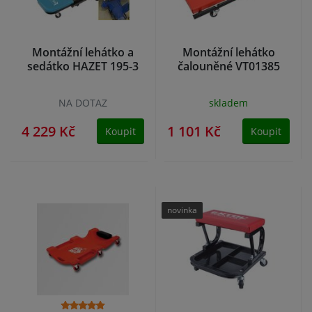
Montážní lehátko a
Montážní lehátko
sedátko HAZET 195-3
čalouněné VT01385
NA DOTAZ
skladem
4 229 Kč
1 101 Kč
Koupit
Koupit
novinka