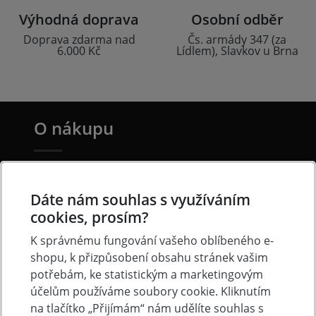
Výhodná doprava
Osobní odběr
Doprava zdarma nad
Čs. armády 347 (za
6.000 Kč
Lídlem), Slavkov u Brna
O nákupu
Doprava a platba
Často kladené otázky
Dáte nám souhlas s využíváním
cookies, prosím?
Obchodní podmínky
K správnému fungování vašeho oblíbeného e-
Reklamacni řád
shopu, k přizpůsobení obsahu stránek vašim
Ochrana osobních údajů
potřebám, ke statistickým a marketingovým
Cookies
účelům používáme soubory cookie. Kliknutím
na tlačítko „Přijímám“ nám udělíte souhlas s