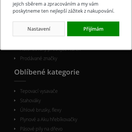
O společnosti
jejich sběrem a zpracováním a my vám
poskytneme ten nejlepší zážitek z nakupování.
Kontakty
Nastavení
Přijímám
O nás
Naše prodejna
Autorizovaný prodejce Narex
Prodávané značky
Oblíbené kategorie
Tepovací vysavače
Stahováky
Úhlové brusky, flexy
Plynové a Aku hřebíkovačky
Pásové pily na dřevo