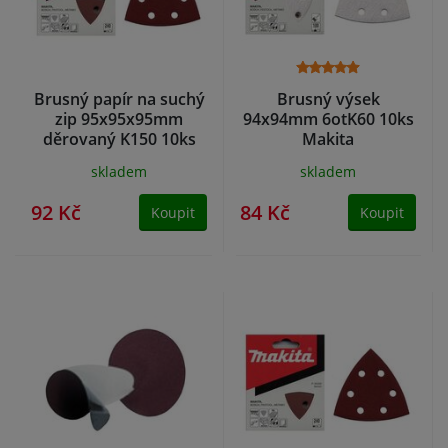
Brusný papír na suchý
Brusný výsek
zip 95x95x95mm
94x94mm 6otK60 10ks
děrovaný K150 10ks
Makita
Makita
skladem
skladem
92 Kč
84 Kč
Koupit
Koupit