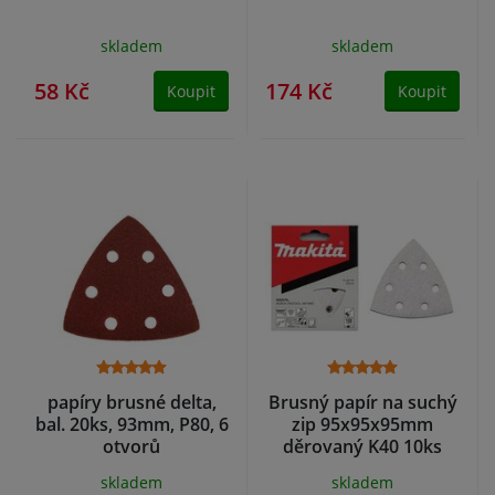
skladem
skladem
58 Kč
174 Kč
Koupit
Koupit
papíry brusné delta,
Brusný papír na suchý
bal. 20ks, 93mm, P80, 6
zip 95x95x95mm
otvorů
děrovaný K40 10ks
Makita
skladem
skladem