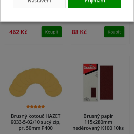
Nastavení
Přijímám
zip 125mm K40 50ks
114x140mm
Makita
neděrovaný K100 10ks
Makita
skladem
skladem
462 Kč
88 Kč
Koupit
Koupit
Brusný kotouč HAZET
Brusný papír
9033-5-02/10 sucý zip,
115x280mm
pr. 50mm P400
neděrovaný K100 10ks