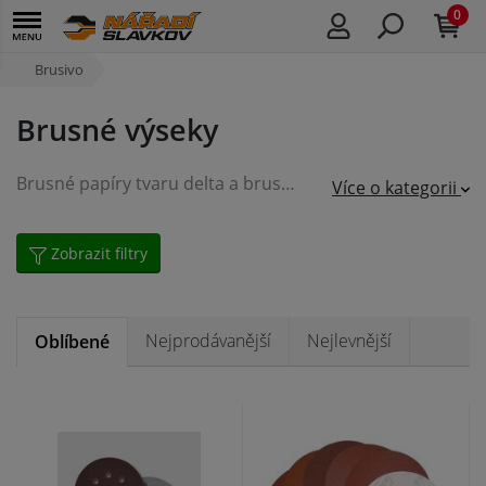
0
Brusivo
Brusné výseky
Brusné papíry tvaru delta a brusné kotouče. Výseky s korundovým zrnem různé zrnitosti, způsob upevnění: suchý zip. Vhodné k broušení měkkého/tvrdého dřeva, dřevotřísky, plastů apod.
Více o kategorii
Zobrazit filtry
Nejprodávanější
Nejlevnější
Oblíbené