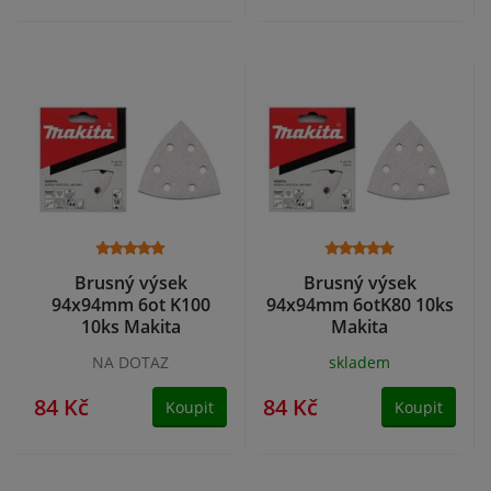
Brusný výsek
Brusný výsek
94x94mm 6ot K100
94x94mm 6otK80 10ks
10ks Makita
Makita
NA DOTAZ
skladem
84 Kč
84 Kč
Koupit
Koupit