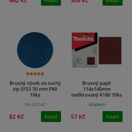
462 Kč
309 Kč
Koupit
Koupit
Brusný výsek na suchý
Brusný papír
zip EFES 50 mm P80
114x140mm
10ks
neděrovaný K180 10ks
Makita BO4553
NA DOTAZ
skladem
82 Kč
57 Kč
Koupit
Koupit