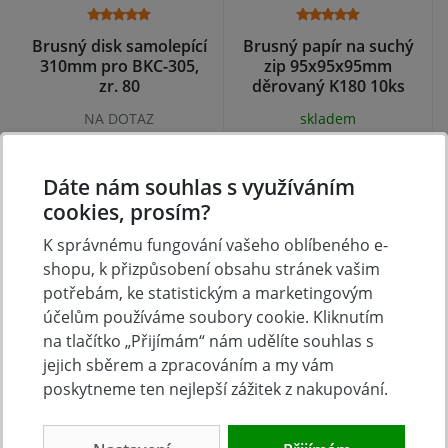
Brusný disk samolepící
Brusný papír na suchý
310mm pro BKC-305,
zip 95x95x95mm
zr. 80
děrovaný K180 10ks
Makita
NA DOTAZ
skladem
105 Kč
92 Kč
Koupit
Koupit
Dáte nám souhlas s využíváním
cookies, prosím?
K správnému fungování vašeho oblíbeného e-
shopu, k přizpůsobení obsahu stránek vašim
potřebám, ke statistickým a marketingovým
účelům používáme soubory cookie. Kliknutím
na tlačítko „Přijímám“ nám udělíte souhlas s
jejich sběrem a zpracováním a my vám
poskytneme ten nejlepší zážitek z nakupování.
Brusný papír na suchý
Brusný papír