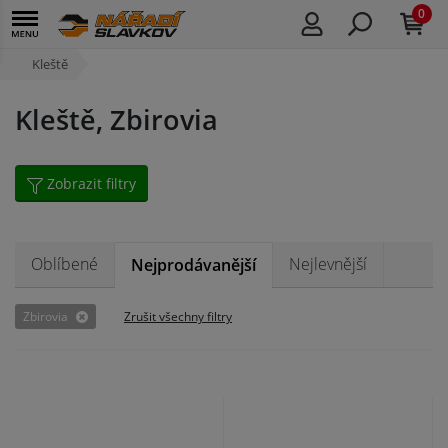
0
Kleště
Kleště, Zbirovia
Zobrazit filtry
Oblíbené
Nejlevnější
Nejprodávanější
Zbirovia
Zrušit všechny filtry