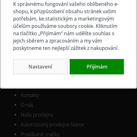
K správnému fungování vašeho oblíbeného e-
shopu, k přizpůsobení obsahu stránek vašim
Doprava a platba
potřebám, ke statistickým a marketingovým
Často kladené otázky
účelům používáme soubory cookie. Kliknutím
Obchodní podmínky
na tlačítko „Přijímám“ nám udělíte souhlas s
jejich sběrem a zpracováním a my vám
Reklamacni řád
poskytneme ten nejlepší zážitek z nakupování.
Ochrana osobních údajů
Cookies
Nastavení
Přijímám
O společnosti
Kontakty
O nás
Naše prodejna
Autorizovaný prodejce Narex
Prodávané značky